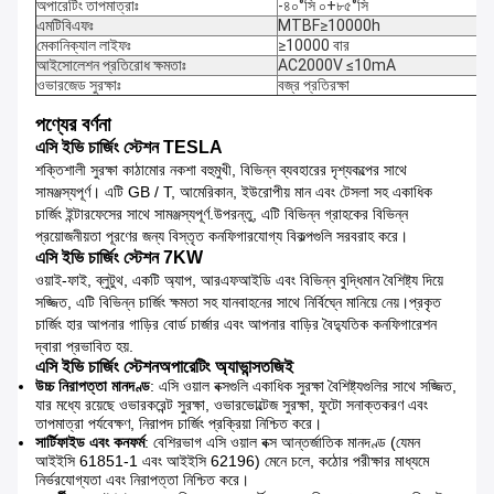
অপারেটিং তাপমাত্রাঃ
-৪০°সি ০+৮৫°সি
এমটিবিএফঃ
MTBF≥10000h
মেকানিক্যাল লাইফঃ
≥10000 বার
আইসোলেশন প্রতিরোধ ক্ষমতাঃ
AC2000V ≤10mA
ওভারজেড সুরক্ষাঃ
বজ্র প্রতিরক্ষা
পণ্যের বর্ণনা
এসি ইভি চার্জিং স্টেশন TESLA
শক্তিশালী সুরক্ষা কাঠামোর নকশা বহুমুখী, বিভিন্ন ব্যবহারের দৃশ্যকল্পের সাথে
সামঞ্জস্যপূর্ণ। এটি GB / T, আমেরিকান, ইউরোপীয় মান এবং টেসলা সহ একাধিক
চার্জিং ইন্টারফেসের সাথে সামঞ্জস্যপূর্ণ.উপরন্তু, এটি বিভিন্ন গ্রাহকের বিভিন্ন
প্রয়োজনীয়তা পূরণের জন্য বিস্তৃত কনফিগারযোগ্য বিকল্পগুলি সরবরাহ করে।
এসি ইভি চার্জিং স্টেশন 7KW
ওয়াই-ফাই, ব্লুটুথ, একটি অ্যাপ, আরএফআইডি এবং বিভিন্ন বুদ্ধিমান বৈশিষ্ট্য দিয়ে
সজ্জিত, এটি বিভিন্ন চার্জিং ক্ষমতা সহ যানবাহনের সাথে নির্বিঘ্নে মানিয়ে নেয়।প্রকৃত
চার্জিং হার আপনার গাড়ির বোর্ড চার্জার এবং আপনার বাড়ির বৈদ্যুতিক কনফিগারেশন
দ্বারা প্রভাবিত হয়.
এসি ইভি চার্জিং স্টেশন
অপারেটিং অ্যাভান্স
ত
জিই
উচ্চ নিরাপত্তা মানদণ্ড
: এসি ওয়াল বক্সগুলি একাধিক সুরক্ষা বৈশিষ্ট্যগুলির সাথে সজ্জিত,
যার মধ্যে রয়েছে ওভারকরেন্ট সুরক্ষা, ওভারভোল্টেজ সুরক্ষা, ফুটো সনাক্তকরণ এবং
তাপমাত্রা পর্যবেক্ষণ, নিরাপদ চার্জিং প্রক্রিয়া নিশ্চিত করে।
সার্টিফাইড এবং কনফর্ম
: বেশিরভাগ এসি ওয়াল বক্স আন্তর্জাতিক মানদণ্ড (যেমন
আইইসি 61851-1 এবং আইইসি 62196) মেনে চলে, কঠোর পরীক্ষার মাধ্যমে
নির্ভরযোগ্যতা এবং নিরাপত্তা নিশ্চিত করে।