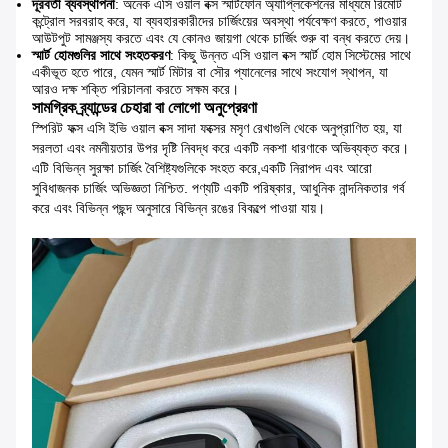
দূরবর্তী ব্যবস্থাপনা
: অনেক এসি ওয়াল বক্স স্মার্টফোন অ্যাপ্লিকেশনের মাধ্যমে রিমোট
কন্ট্রোল সরবরাহ করে, যা ব্যবহারকারীদের চার্জিংয়ের অবস্থা পর্যবেক্ষণ করতে, পাওয়ার
আউটপুট সামঞ্জস্য করতে এবং যে কোনও জায়গা থেকে চার্জিং শুরু বা বন্ধ করতে দেয়।
স্মার্ট হোমগুলির সাথে সংহতকরণ
: কিছু উন্নত এসি ওয়াল বক্স স্মার্ট হোম সিস্টেমের সাথে
একীভূত হতে পারে, যেমন স্মার্ট মিটার বা সৌর প্যানেলের সাথে সংযোগ স্থাপন, যা
আরও দক্ষ শক্তি পরিচালনা করতে সক্ষম করে।
সামগ্রিক ব্র্যান্ডের চেহারা বা লোগো অনুপ্রেরণা
স্পিরিট ফক্স এসি ইভি ওয়াল বক্স সাদা ফক্সের মসৃণ রেখাগুলি থেকে অনুপ্রাণিত হয়, যা
সরলতা এবং নমনীয়তার উপর দৃষ্টি নিবদ্ধ করে একটি নকশা ধারণাকে অভিব্যক্ত করে।
এটি বিভিন্ন সুরক্ষা চার্জিং বৈশিষ্ট্যগুলিকে সংহত করে,একটি নিরাপদ এবং আরো
সুবিধাজনক চার্জিং অভিজ্ঞতা নিশ্চিত. পণ্যটি একটি পরিষ্কার, আধুনিক নান্দনিকতার গর্ব
করে এবং বিভিন্ন পছন্দ অনুসারে বিভিন্ন রঙের বিকল্পে পাওয়া যায়।