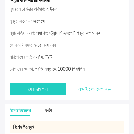
পেমেন্ট ও শিপিংয়ের শর্তাবলী
ন্যূনতম চাহিদার পরিমাণ:
২ টুকরা
মূল্য:
আলোচনা সাপেক্ষে
প্যাকেজিং বিবরণ:
প্যাকিং: স্ট্যান্ডার্ড এক্সপোর্ট শক্ত কাগজ বাক্স
ডেলিভারি সময়:
৭-১৫ কার্যদিবস
পরিশোধের শর্ত:
এল/সি, টি/টি
যোগানের ক্ষমতা:
প্রতি সপ্তাহে 10000 পিস/পিস
সেরা দাম পান
এখনই যোগাযোগ করুন
বিশেষ উল্লেখ
বর্ণনা
বিশেষ উল্লেখ