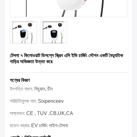
টেসলা ৭ কিলোওয়াট ডিসপ্লে স্ক্রিন এসি ইভি চার্জিং স্টেশন একটি বৈদ্যুতিক
গাড়ির অভিজ্ঞতা উন্নত করে
পণ্যের বিবরণ
উৎপত্তি স্থল:
সিচুয়ান, চীন
পরিচিতিমুলক নাম:
Sixpenceev
সাক্ষ্যদান:
CE , TUV ,CB,UK,CA
মডেল নম্বার:
EV চার্জিং পাইল-টেসলা