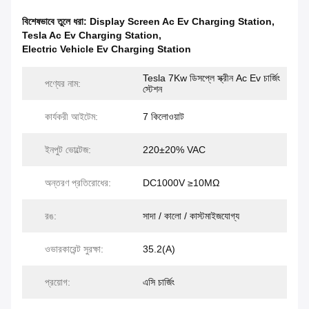
বিশেষভাবে তুলে ধরা:
Display Screen Ac Ev Charging Station
,
Tesla Ac Ev Charging Station
,
Electric Vehicle Ev Charging Station
Tesla 7Kw ডিসপ্লে স্ক্রীন Ac Ev চার্জিং
পণ্যের নাম:
স্টেশন
কার্যকরী আইটেম:
7 কিলোওয়াট
ইনপুট ভোল্টেজ:
220±20% VAC
অন্তরণ প্রতিরোধের:
DC1000V ≥10MΩ
রঙ:
সাদা / কালো / কাস্টমাইজযোগ্য
ওভারকারেন্ট সুরক্ষা:
35.2(A)
প্রয়োগ:
এসি চার্জিং