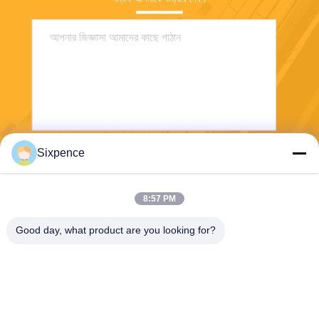
Sixpence
পাঠান
8:57 PM
Good day, what product are you looking for?
Chengdu Sixpence Technology Co.,Ltd.
info@sixpenceev.com