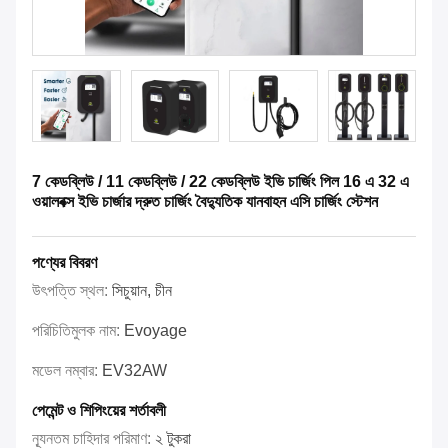
7 কেডব্লিউ / 11 কেডব্লিউ / 22 কেডব্লিউ ইভি চার্জিং পিল 16 এ 32 এ
ওয়ালবক্স ইভি চার্জার দ্রুত চার্জিং বৈদ্যুতিক যানবাহন এসি চার্জিং স্টেশন
পণ্যের বিবরণ
উৎপত্তি স্থল:
সিচুয়ান, চীন
পরিচিতিমুলক নাম:
Evoyage
মডেল নম্বার:
EV32AW
পেমেন্ট ও শিপিংয়ের শর্তাবলী
ন্যূনতম চাহিদার পরিমাণ:
২ টুকরা