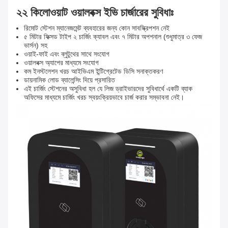
২২ কিলোওয়াট ওয়ালবক্স ইভি চার্জারের সুবিধাঃ
রিমোট স্টেশন ম্যানেজমেন্ট ব্যবহারের জন্য কোন সাবস্ক্রিপশন নেই
৫ মিটার ফিক্সড টাইপ ২ চার্জিং ক্যাবল এবং ৭ মিটার অপশনাল (শুধুমাত্র ৩ ফেজ
ভার্সন) সহ
ওয়াই-ফাই এবং ব্লুটুথের সাথে সংযোগ
ওয়ালবক্স অ্যাপের মাধ্যমে সংযোগ
কম ইনস্টলেশন খরচ আইভিএম ইন্টিগ্রেটেড ডিসি সনাক্তকরণ
ডায়নামিক লোড ব্যালেন্সিং দিয়ে প্রসারিত
এই চার্জিং স্টেশনের অসুবিধা হল যে লিজ ড্রাইভারদের সুবিধার্থে একটি ব্যাক
অফিসের মাধ্যমে চার্জিং খরচ স্বয়ংক্রিয়ভাবে চার্জ করার সম্ভাবনা নেই।