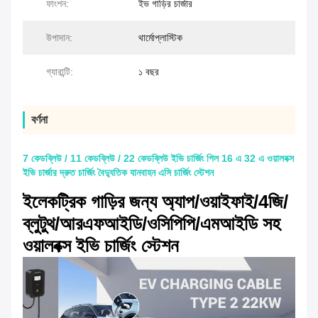
ফাংশন:
ইভ গাড়ির চার্জার
উপাদান:
থার্মোপ্লাস্টিক
গ্যারান্টি:
১ বছর
বর্ণনা
7 কেডব্লিউ / 11 কেডব্লিউ / 22 কেডব্লিউ ইভি চার্জিং পিল 16 এ 32 এ ওয়ালবক্স
ইভি চার্জার দ্রুত চার্জিং বৈদ্যুতিক যানবাহন এসি চার্জিং স্টেশন
ইলেকট্রিক গাড়ির জন্য অ্যাপ/ওয়াইফাই/4জি/
ব্লুটুথ/আরএফআইডি/ওসিপিপি/এমআইডি সহ
ওয়ালবক্স ইভি চার্জিং স্টেশন