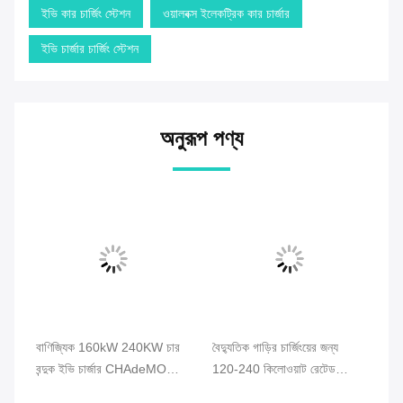
ইভি কার চার্জিং স্টেশন
ওয়ালবক্স ইলেকট্রিক কার চার্জার
ইভি চার্জার চার্জিং স্টেশন
অনুরূপ পণ্য
র্ড
বাণিজ্যিক 160kW 240KW চার
বৈদ্যুতিক গাড়ির চার্জিংয়ের জন্য
প্র
িউ
বন্দুক ইভি চার্জার CHAdeMO
120-240 কিলোওয়াট রেটেড
120
CCS GBT NACS OCPP
আউটপুট পাওয়ার ইভি চার্জিং পাইল
অপ