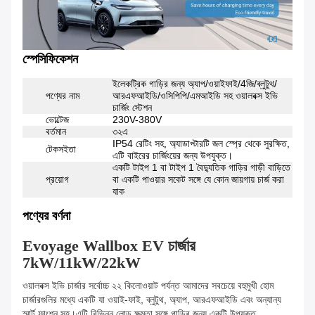
স্পেসিফিকেশন
ইলেকট্রিক গাড়ির জন্য অ্যাপ/ওয়াইফাই/4জি/ব্লুটুথ/
পণ্যের নাম
আরএফআইডি/ওসিপিপি/এমআইডি সহ ওয়ালবক্স ইভি
চার্জিং স্টেশন
ভোল্টেজ
230V-380V
বর্তমান
৩২এ
IP54 রেটিং সহ, অ্যাডাপ্টারটি জল স্প্রে থেকে সুরক্ষিত,
টেকসইতা
এটি বাইরের চার্জিংয়ের জন্য উপযুক্ত।
একটি টাইপ 1 বা টাইপ 1 বৈদ্যুতিক গাড়ির গাড়ী বাড়িতে
প্রয়োগ
বা একটি পাওয়ার সকেট সঙ্গে যে কোন জায়গায় চার্জ করা
যাক
পণ্যের বর্ণনা
Evoyage Wallbox EV চার্জার
7kW/11kW/22kW
ওয়ালবক্স ইভি চার্জার সর্বোচ্চ ২২ কিলোওয়াট পর্যন্ত আমাদের সবচেয়ে বহুমুখী হোম
চার্জারগুলির মধ্যে একটি যা ওয়াই-ফাই, ব্লুটুথ, অ্যাপ, আরএফআইডি এবং অন্যান্য
স্মার্ট ফাংশন সহ।এটি বিভিন্ন লোড ক্ষমতা সঙ্গে গাড়ির জন্য একটি উপযুক্ত