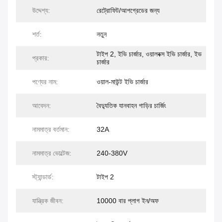
উদ্দেশ্য:
রেট্রোফিট/আপগ্রেডের জন্য
শর্ত:
নতুন
টাইপ 2, ইভি চার্জার, ওয়ালবক্স ইভি চার্জার, ইভ
প্রকার:
চার্জার
পণ্যের নাম:
ওয়াল-মাউন্ট ইভি চার্জার
আবেদন:
বৈদ্যুতিক যানবাহন গাড়ির চার্জিং
নামমাত্র বর্তমান:
32A
নামমাত্র ভোল্টেজ:
240-380V
স্ট্যান্ডার্ড:
টাইপ 2
যান্ত্রিক জীবন:
10000 বার প্লাগ ইন/অফ