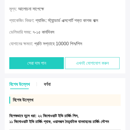
মূল্য:
আলোচনা সাপেক্ষে
প্যাকেজিং বিবরণ:
প্যাকিং: স্ট্যান্ডার্ড এক্সপোর্ট শক্ত কাগজ বাক্স
ডেলিভারি সময়:
৭-১৫ কার্যদিবস
যোগানের ক্ষমতা:
প্রতি সপ্তাহে 10000 পিস/পিস
সেরা দাম পান
এখনই যোগাযোগ করুন
বিশেষ উল্লেখ
বর্ণনা
বিশেষ উল্লেখ
বিশেষভাবে তুলে ধরা:
২২ কিলোওয়াট ইভি চার্জিং পিল
,
১১ কিলোওয়াট ইভি চার্জিং প্যাক
,
ওয়ালবক্স বৈদ্যুতিক যানবাহনের চার্জিং স্টেশন