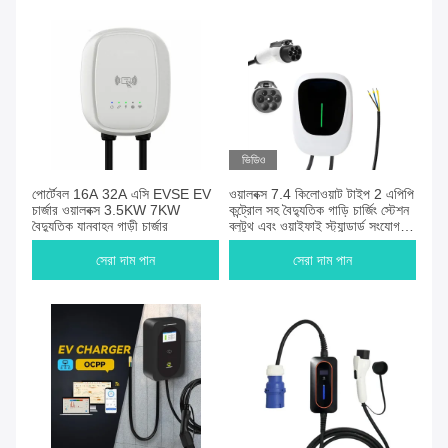
ভিডিও
পোর্টেবল 16A 32A এসি EVSE EV
ওয়ালবক্স 7.4 কিলোওয়াট টাইপ 2 এপিপি
চার্জার ওয়ালবক্স 3.5KW 7KW
কন্ট্রোল সহ বৈদ্যুতিক গাড়ি চার্জিং স্টেশন
বৈদ্যুতিক যানবাহন গাড়ী চার্জার
ব্লুটুথ এবং ওয়াইফাই স্ট্যান্ডার্ড সংযোগ
সমর্থন করে, সিঙ্গল ফেজ চার্জার আইইসি
62196-2, 32 এ 6 এম তারের
সেরা দাম পান
সেরা দাম পান