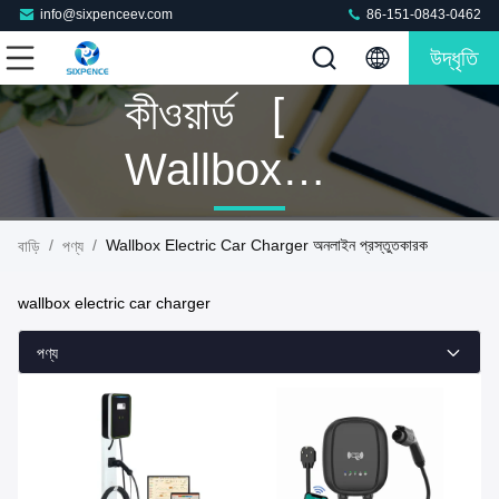
info@sixpenceev.com
86-151-0843-0462
উদ্ধৃতি
কীওয়ার্ড [
Wallbox
Electric Car
/
/
Wallbox Electric Car Charger অনলাইন প্রস্তুতকারক
বাড়ি
পণ্য
Charger ]
wallbox electric car charger
ম্যাচ 46 পণ্য
পণ্য