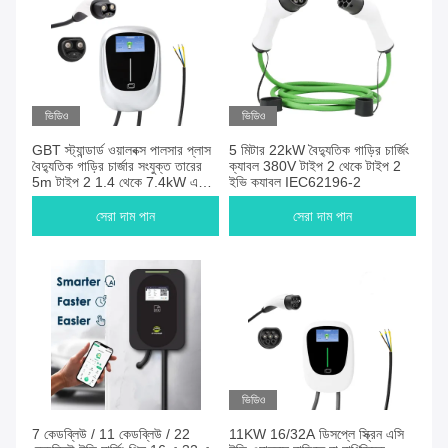
ভিডিও
ভিডিও
GBT স্ট্যান্ডার্ড ওয়ালবক্স পালসার প্লাস
5 মিটার 22kW বৈদ্যুতিক গাড়ির চার্জিং
বৈদ্যুতিক গাড়ির চার্জার সংযুক্ত তারের
ক্যাবল 380V টাইপ 2 থেকে টাইপ 2
5m টাইপ 2 1.4 থেকে 7.4kW একক
ইভি ক্যাবল IEC62196-2
ফেজ ব্লুটুথ ওয়াইফাই
সেরা দাম পান
সেরা দাম পান
ভিডিও
7 কেডব্লিউ / 11 কেডব্লিউ / 22
11KW 16/32A ডিসপ্লে স্ক্রিন এসি