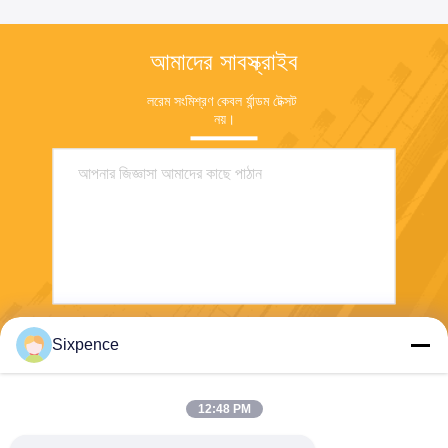
আমাদের সাবস্ক্রাইব
লরেম সংমিশ্রণ কেবল র্যান্ডম টেক্সট 
নয়।
Sixpence
পাঠান
12:48 PM