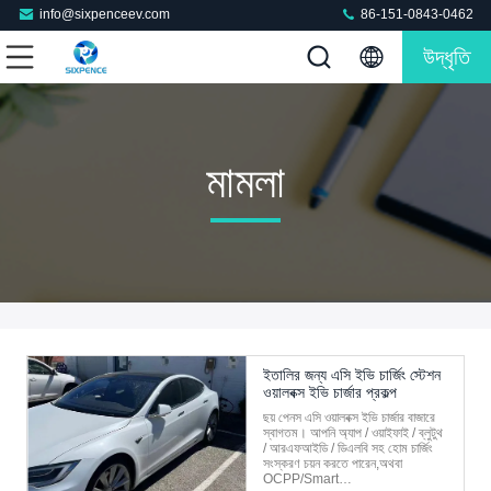
info@sixpenceev.com
86-151-0843-0462
উদ্ধৃতি
মামলা
ইতালির জন্য এসি ইভি চার্জিং স্টেশন
ওয়ালবক্স ইভি চার্জার প্রকল্প
ছয় পেনস এসি ওয়ালবক্স ইভি চার্জার বাজারে
স্বাগতম। আপনি অ্যাপ / ওয়াইফাই / ব্লুটুথ
/ আরএফআইডি / ডিএলবি সহ হোম চার্জিং
সংস্করণ চয়ন করতে পারেন,অথবা
OCPP/Smart