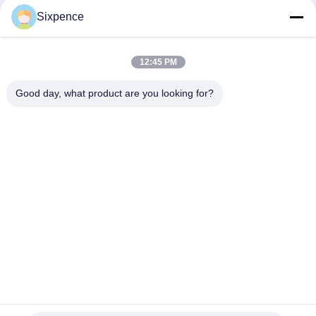
স্মার্ট চার্জার যা ইভি ব্যাটারি এবং এসি গ্রিডের
Sixpence
মধ...
1
12:45 PM
Good day, what product are you looking for?
Chengdu Sixpence Technology Co.,Ltd.
info@sixpenceev.com
86-151-0843-0462
রুম ১১১১, ১১ তলা, ইউনিট ১, বিল্ডিং ২,
৭৭৭ জিনটং এভিনিউ, হাই-টেক জেলা,
চেংদু, সিচুয়ান, চীন।
চীন ভালো মানের হোম ইভি চার্জিং স্টেশন সরবরাহকারী। কপিরাইট © 2026 electricvehicle-