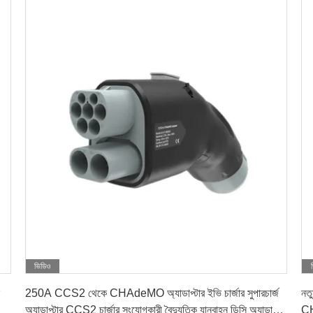
ভিডিও
সেরা দাম পান
250A CCS2 থেকে CHAdeMO অ্যাডাপ্টার ইভি চার্জার সুপারচার্জ
নত
অ্যাডাপ্টার CCS2 চার্জার সংযোগকারী বৈদ্যুতিক যানবাহন ডিসি অ্যাডাপ্টার
CH