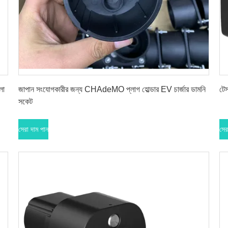
সেরা দাম পান
লা
জাপান সংযোগকারীর জন্য CHAdeMO প্লাগ হোল্ডার EV চার্জার ডামনি
টেস
সকেট
সেরা দাম পান
সের