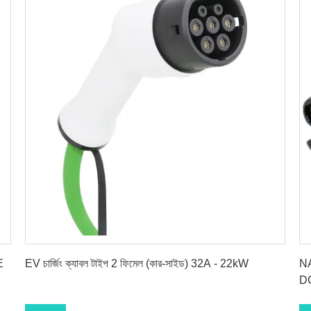
সেরা দাম পান
E
EV চার্জিং ক্যাবল টাইপ 2 ফিমেল (কার-সাইড) 32A - 22kW
NA
DC