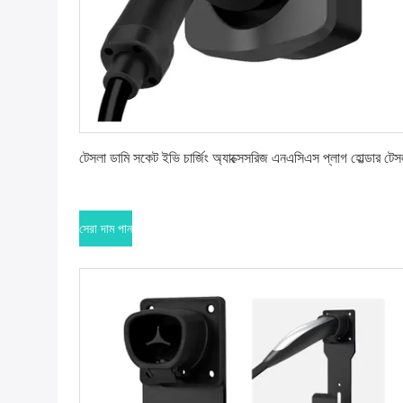
সেরা দাম পান
টেসলা ডামি সকেট ইভি চার্জিং অ্যাক্সেসরিজ এনএসিএস প্লাগ হোল্ডার টেস
সেরা দাম পান