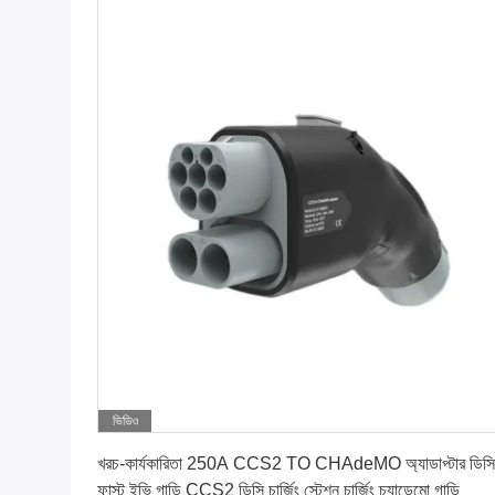
ভিডিও
সেরা দাম পান
খরচ-কার্যকারিতা 250A CCS2 TO CHAdeMO অ্যাডাপ্টার ডিসি
ফাস্ট ইভি গাড়ি CCS2 ডিসি চার্জিং স্টেশন চার্জিং চ্যাডেমো গাড়ি