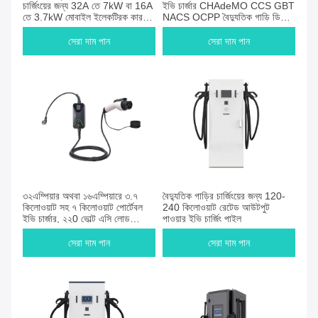
চার্জিংয়ের জন্য 32A তে 7kW বা 16A
ইভি চার্জার CHAdeMO CCS GBT
তে 3.7kW মোবাইল ইলেকট্রিক কার
NACS OCPP বৈদ্যুতিক গাড়ি ডিসি
চার্জার
দ্রুত চার্জিং পিল ইভি চার্জিং স্টেশন
সেরা দাম পান
সেরা দাম পান
৩২এম্পিয়ার অথবা ১৬এম্পিয়ারে ৩.৭
বৈদ্যুতিক গাড়ির চার্জিংয়ের জন্য 120-
কিলোওয়াট সহ ৭ কিলোওয়াট পোর্টেবল
240 কিলোওয়াট রেটেড আউটপুট
ইভি চার্জার, ২২0 ভোল্ট এসি লোড
পাওয়ার ইভি চার্জিং পাইল
পাওয়ার সহ, সিই সার্টিফাইড
সেরা দাম পান
সেরা দাম পান