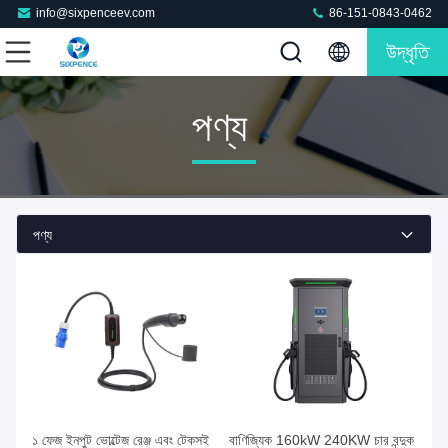
info@sixpenceev.com
86-151-0843-0462
উদ্ধৃতি
পণ্য
পণ্য
১ ফেজ ইনপুট ভোল্টেজ রেঞ্জ এবং টেকসই
বাণিজ্যিক 160kW 240KW চার বন্দুক