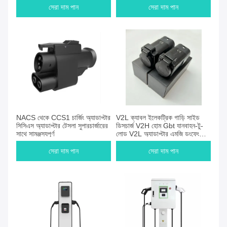
সেরা দাম পান
সেরা দাম পান
NACS থেকে CCS1 চার্জিং অ্যাডাপ্টার
V2L ক্যাবল ইলেকট্রিক গাড়ি সাইড
সিসিএস অ্যাডাপ্টার টেসলা সুপারচার্জারের
ডিসচার্জ V2H হোম Gbt যানবাহন-টু-
সাথে সামঞ্জস্যপূর্ণ
লোড V2L অ্যাডাপ্টার এমজি ডংফেং
BYD LEAP পাওয়ার এক্সপেনগ
গ্রেটওয়াল
সেরা দাম পান
সেরা দাম পান