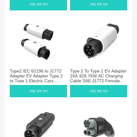
For BYD Tesla
Charging
সেরা দাম পান
সেরা দাম পান
Type2 IEC 62196 to J1772
Type 2 To Type 1 EV Adapter
Adapter EV Adapter Type 2
16A 32A 7KW AC Charging
to Type 1 Electric Cars
Cable SAE J1772 Female
Charger Converters
Plug With Hook For
European Electric Vehicle
সেরা দাম পান
সেরা দাম পান