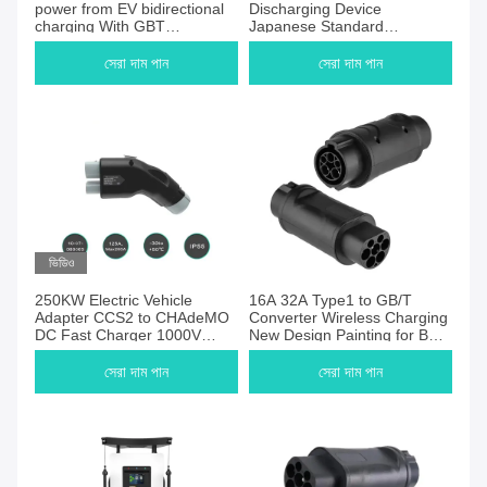
power from EV bidirectional
Discharging Device
charging With GBT
Japanese Standard
CHAdeMo CCS NACS Tesla
CHAdeMO with Display
DC Charger Plug
3.5KW Compatible with
সেরা দাম পান
সেরা দাম পান
Nissan Leaf
ভিডিও
250KW Electric Vehicle
16A 32A Type1 to GB/T
Adapter CCS2 to CHAdeMO
Converter Wireless Charging
DC Fast Charger 1000V
New Design Painting for BYD
250A Nissan Leaf
Chinese cars
Compatible
সেরা দাম পান
সেরা দাম পান