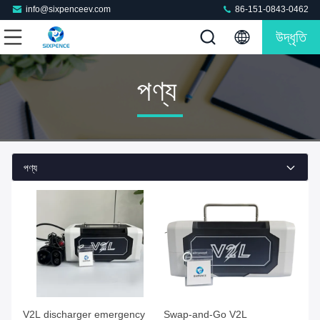
info@sixpenceev.com
86-151-0843-0462
উদ্ধৃতি
পণ্য
পণ্য
V2L discharger emergency
Swap-and-Go V2L