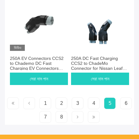
ভিডিও
250A EV Connectors CCS2
250A DC Fast Charging
to Chademo DC Fast
CCS2 to ChadeMo
Charging EV Connectors
Connector for Nissan Leaf
Ccs2 to Chademo CCS
Honda Toyota IP54
Adapter for Leaf Black OEM
Waterproof Portable EV
সেরা দাম পান
সেরা দাম পান
CE FCC
Charger
1
2
3
4
5
6
7
8