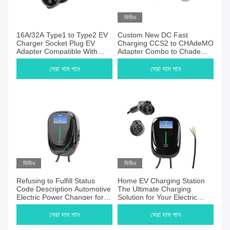
ভিডিও
16A/32A Type1 to Type2 EV
Custom New DC Fast
Charger Socket Plug EV
Charging CCS2 to CHAdeMO
Adapter Compatible With
Adapter Combo to Chademo
Tesla Model S X 3 Charger
Plug Socket
সেরা দাম পান
সেরা দাম পান
ভিডিও
ভিডিও
Refusing to Fulfill Status
Home EV Charging Station
Code Description Automotive
The Ultimate Charging
Electric Power Changer for
Solution for Your Electric
Home Installation
Vehicle
সেরা দাম পান
সেরা দাম পান