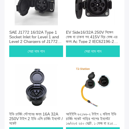
SAE J1772 16/32A Type 1
EV Side16/32A 250V সিঙ্গেল
Socket Inlet for Level 1 and
ফেজ বা ঢাকনা সহ 415V থ্রি ফেজ এর
Level 2 Chargers of J1772
জন্য Ac Type 2 IEC62196-2
Vehicle Side EV Connector
সংযোগকারী পুরুষ সকেট/ইনলেট
Socket (যানবাহনের পাশের ইভি
সেরা দাম পান
সেরা দাম পান
সংযোগকারী সকেট)
ইভি চার্জিং স্টেশনের জন্য 16A 32A
আইইসি ৬২১৯৬-২ টাইপ ২ মহিলা ইভি
250V টাইপ 2 ইভি এসি চার্জিং ইনলেট /
চার্জিং সকেট গাড়ির পাশের ইনলেট/
সকেট
১৬/৩২এ ২৫০ ভোল্ট, ১ ফেজ বা ৪১৫
ভোল্ট ৩ ফেজ পুরুষ সকেট