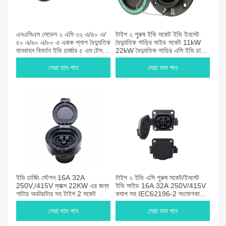
এনএসিএস লেভেল ২ এসি ৩২ এ/৪০ এ/
টাইপ ২ পুরুষ ইভি সকেট ইভি ইনলেট
৫০ এ/৬০ এ/৮০ এ একক প্লাগ বৈদ্যুতিক
বৈদ্যুতিক গাড়ির সাইড সকেট 11kW
যানবাহন বিবর্তন ইভি চার্জার ৫ এম টেসলা
22kW বৈদ্যুতিক গাড়ির এসি ইভি চার্জিং
চার্জিং ক্যাবল
সকেট 16A 32A
সেরা দাম পান
সেরা দাম পান
ইভি চার্জিং স্টেশন 16A 32A
টাইপ ২ ইভি এসি পুরুষ সকেট/ইনলেট
250V,/415V ম্যাক্স 22KW এর জন্য
ইভি সাইড 16A 32A 250V/415V
শাটার অবট্রাটার সহ টাইপ 2 সকেট
ক্যাপ সহ IEC62196-2 সংযোগকারী
গাড়ি আনুষাঙ্গিক
সেরা দাম পান
সেরা দাম পান