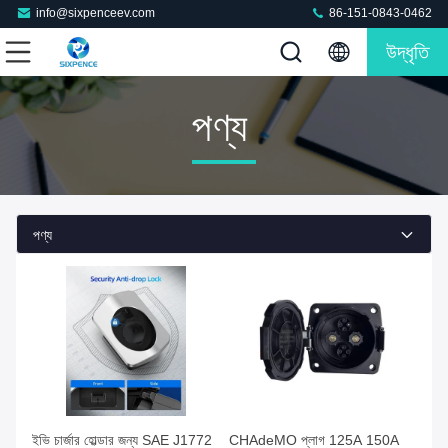
info@sixpenceev.com
86-151-0843-0462
উদ্ধৃতি
পণ্য
পণ্য
ইভি চার্জার হোল্ডার জন্য SAE J1772
CHAdeMO প্লাগ 125A 150A