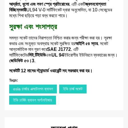
আর্দ্রতা, ধুলো এবং লবণ স্প্রে প্রতিরোধের
. এটি একটি
জ্বলনযোগ্যতা
বিচ্ছিন্নকারী
UL94 V-0 সার্টিফিকেট দ্বারা অনুমোদিত, যা 10 সেকেন্ডের
মধ্যে শিখা ছড়িয়ে পড়া বন্ধ করতে পারে।
সুরক্ষা এবং শংসাপত্র
সমস্ত সকেট তাদের নিরাপত্তা নিশ্চিত করার জন্য পরীক্ষা করা হয়। সুরক্ষা
কভার এবং সংযুক্ত অবস্থায় সকেট সুরক্ষিত হয়
আইপি ৫৪ স্তর
. সকেট
আন্তর্জাতিক মান পূরণ করে
SAE J1772
. এটি
সার্টিফিকেটেড
সিই
,
টিইউভি
এবং
UL 94
ইউরোপীয় ইউনিয়নে ব্যবহারের জন্য।
জেডিকিউ ৫৩।3
.
সকেটটি 12 মাসের স্ট্যান্ডার্ড ওয়ারেন্টি সহ সরবরাহ করা হয়।
Tags:
esla চার্জার এক্সটেনশন ক্যাবল
ইভি চার্জ সকেট
ইভি চার্জিং ক্যাবল অর্গানাইজার