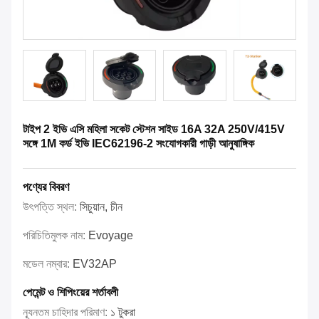
টাইপ 2 ইভি এসি মহিলা সকেট স্টেশন সাইড 16A 32A 250V/415V
সঙ্গে 1M কর্ড ইভি IEC62196-2 সংযোগকারী গাড়ী আনুষাঙ্গিক
পণ্যের বিবরণ
উৎপত্তি স্থল:
সিচুয়ান, চীন
পরিচিতিমুলক নাম:
Evoyage
মডেল নম্বার:
EV32AP
পেমেন্ট ও শিপিংয়ের শর্তাবলী
ন্যূনতম চাহিদার পরিমাণ:
১ টুকরা