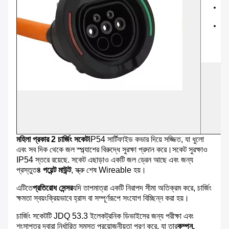
আই
পণ
টাই
জন্
মহিলা প্রকার 2 চার্জিং সকেট
IP54 সার্টিফাইড কভার দিয়ে সজ্জিত, যা ধুলো
এবং সব দিক থেকে জল স্প্ল্যাশের বিরুদ্ধে সুরক্ষা প্রদান করে।সকেট সুরক্ষাও
IP54 স্তরে রয়েছে. সকেট এছাড়াও একটি জল ড্রেন আছে এবং জন্য
প্রস্তুত
৪ পয়েন্ট মাউন্ট
, স্ক্রু শেষ Wireable হয়।
এটিতে
প্রতিরোধ সেন্সর
যদি তাপমাত্রা একটি নিরাপদ সীমা অতিক্রম করে, চার্জিং
ক্ষমতা স্বয়ংক্রিয়ভাবে হ্রাস বা সম্পূর্ণরূপে সংযোগ বিচ্ছিন্ন করা হয়।
চার্জিং সকেটটি JDQ 53.3 ইলেকট্রনিক ডিভাইসের জন্য পরীক্ষা এবং
শংসাপত্র দ্বারা নির্ধারিত সমস্ত প্রয়োজনীয়তা পূরণ করে, যা তার
কম্পন,