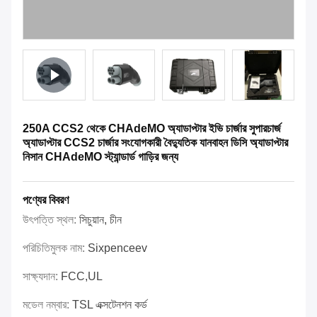
250A CCS2 থেকে CHAdeMO অ্যাডাপ্টার ইভি চার্জার সুপারচার্জ
অ্যাডাপ্টার CCS2 চার্জার সংযোগকারী বৈদ্যুতিক যানবাহন ডিসি অ্যাডাপ্টার
নিসান CHAdeMO স্ট্যান্ডার্ড গাড়ির জন্য
পণ্যের বিবরণ
উৎপত্তি স্থল:
সিচুয়ান, চীন
পরিচিতিমুলক নাম:
Sixpenceev
সাক্ষ্যদান:
FCC,UL
মডেল নম্বার:
TSL এক্সটেনশন কর্ড