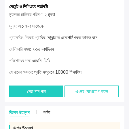
পেমেন্ট ও শিপিংয়ের শর্তাবলী
ন্যূনতম চাহিদার পরিমাণ:
২ টুকরা
মূল্য:
আলোচনা সাপেক্ষে
প্যাকেজিং বিবরণ:
প্যাকিং: স্ট্যান্ডার্ড এক্সপোর্ট শক্ত কাগজ বাক্স
ডেলিভারি সময়:
৭-১৫ কার্যদিবস
পরিশোধের শর্ত:
এল/সি, টি/টি
যোগানের ক্ষমতা:
প্রতি সপ্তাহে 10000 পিস/পিস
সেরা দাম পান
এখনই যোগাযোগ করুন
বিশেষ উল্লেখ
বর্ণনা
বিশেষ উল্লেখ