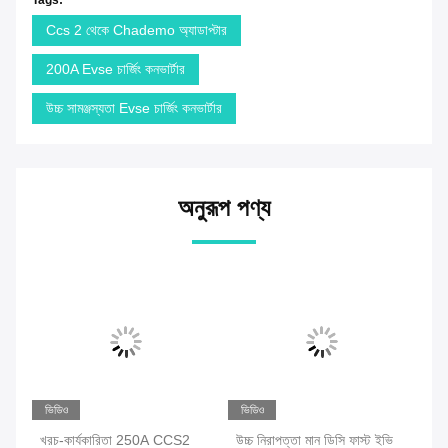
Tags:
Ccs 2 থেকে Chademo অ্যাডাপ্টার
200A Evse চার্জিং কনভার্টার
উচ্চ সামঞ্জস্যতা Evse চার্জিং কনভার্টার
অনুরূপ পণ্য
ভিডিও
ভিডিও
খরচ-কার্যকারিতা 250A CCS2
উচ্চ নিরাপত্তা মান ডিসি ফাস্ট ইভি