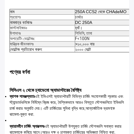
নাম
250A CCS2 থেকে CHAdeMO
প্রয়োগঃ
চার্জার
নামমাত্র বর্তমানঃ
DC 250A
কাস্টমাইজডঃ
হ্যাঁ।
উপাদানঃ
পিভিসি, তামা
অপারেটিং ভোল্টেজঃ
:
F<100N
যান্ত্রিক জীবনকালঃ
>১০,০০০ বার
ভোল্টেজ প্রতিরোধ করুন
:
২০০০ ভোল্ট
পণ্যের বর্ণনা
সিসিএস ২ থেকে চ্যাডেমো অ্যাডাপ্টারের বৈশিষ্ট্য
ব্যাপক সামঞ্জস্যতাঃ
এই ইভিএসই অ্যাডাপ্টারটি বিভিন্ন চার্জিং সংযোগকারী প্রকার এবং
স্ট্যান্ডার্ডগুলিকে নির্বিঘ্নে ব্রিজ করে, বৈশ্বিকভাবে আরও বিস্তৃত স্টেশনগুলিতে ইভিগুলি
চার্জ করার অনুমতি দেয়। এটি চার্জিংয়ের সুবিধা বৃদ্ধি করে,আন্তর্জাতিক ভ্রমণকে
ঝামেলা-মুক্ত করা.
ব্যায়ামহীন চার্জিং অ্যাক্সেসঃ
এই অ্যাডাপ্টারটি উপযুক্ত চার্জিং স্টেশনগুলি সনাক্ত করার
ঝামেলাকে কমিয়ে আনে।আরও দক্ষ ও চাপমুক্ত চার্জিংয়ের অভিজ্ঞতা নিশ্চিত করা.