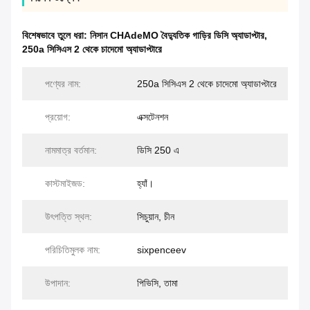
বিশেষভাবে তুলে ধরা:
নিসান CHAdeMO বৈদ্যুতিক গাড়ির ডিসি অ্যাডাপ্টার
,
250a সিসিএস 2 থেকে চাদেমো অ্যাডাপ্টারে
পণ্যের নাম:
250a সিসিএস 2 থেকে চাদেমো অ্যাডাপ্টারে
প্রয়োগ:
এক্সটেনশন
নামমাত্র বর্তমান:
ডিসি 250 এ
কাস্টমাইজড:
হ্যাঁ।
উৎপত্তি স্থল:
সিচুয়ান, চীন
পরিচিতিমুলক নাম:
sixpenceev
উপাদান:
পিভিসি, তামা