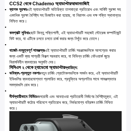
CCS2 থেকে Chademo অ্যাডাপ্টার
আভান
ত
জিই
ব্যাপক সুরক্ষাঃ
এই অ্যাডাপ্টারটি অতিরিক্ত তাপমাত্রা প্রতিরোধ এবং সার্কিট সুরক্ষা সহ
একাধিক সুরক্ষা বৈশিষ্ট্য সহ ডিজাইন করা হয়েছে, যা নিরাপদ এবং দক্ষ শক্তি স্থানান্তর
নিশ্চিত করে।
কমপ্যাক্ট সুবিধাঃ
ছোট কিন্তু শক্তিশালী, এই অ্যাডাপ্টারটি সহজেই স্টোরেজ কম্পার্টমেন্টে
ফিট করে, যা এটিকে চলতে চলতে চার্জ করার জন্য নিখুঁত করে তোলে।
বাজেট-বন্ধুত্বপূর্ণ সামঞ্জস্যঃ
এই অ্যাডাপ্টারটি চার্জিং সরঞ্জামগুলিকে আপগ্রেড করার
জন্য একটি ব্যয় সাশ্রয়ী বিকল্প সরবরাহ করে, যা বিভিন্ন চার্জিং নেটওয়ার্ক জুড়ে
বিরামবিহীন ব্যবহারের অনুমতি দেয়।
সিসিএস ২ থেকে চ্যাডেমো অ্যাডাপ্টার
স্থায়িত্ব
:
ভবিষ্যৎ-প্রস্তুত নকশাঃ
নতুন চার্জিং প্রোটোকলগুলিকে সমর্থন করে, এই অ্যাডাপ্টারটি
ইভিগুলির ব্যবহারযোগ্যতা প্রসারিত করে, প্রযুক্তির অগ্রগতির সাথে সামঞ্জস্যতার
সমস্যাগুলি রোধ করে।
দীর্ঘস্থায়ীভাবে নির্মিতঃ
জলরোধী এবং আবহাওয়া প্রতিরোধী নির্মাণের বৈশিষ্ট্যযুক্ত, এই
অ্যাডাপ্টারটি কঠোর পরিবেশে প্রতিরোধ করে, নির্ভরযোগ্য বহিরঙ্গন চার্জিং নিশ্চিত
করে।