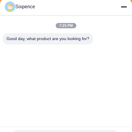
Sixpence
পাঠান
7:25 PM
Good day, what product are you looking for?
Chengdu Sixpence Technology Co.,Ltd.
info@sixpenceev.com
86-151-0843-0462
রুম ১১১১, ১১ তলা, ইউনিট ১, বিল্ডিং ২,
৭৭৭ জিনটং এভিনিউ, হাই-টেক জেলা,
চেংদু, সিচুয়ান, চীন।
চীন ভালো মানের হোম ইভি চার্জিং স্টেশন সরবরাহকারী। কপিরাইট © 2026 electricvehicle-