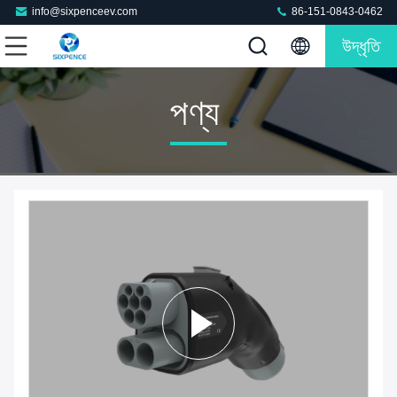
info@sixpenceev.com
86-151-0843-0462
উদ্ধৃতি
পণ্য