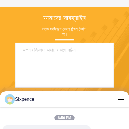
আমাদের সাবস্ক্রাইব
লরেম সংমিশ্রণ কেবল র্যান্ডম টেক্সট 
নয়।
Sixpence
পাঠান
8:56 PM