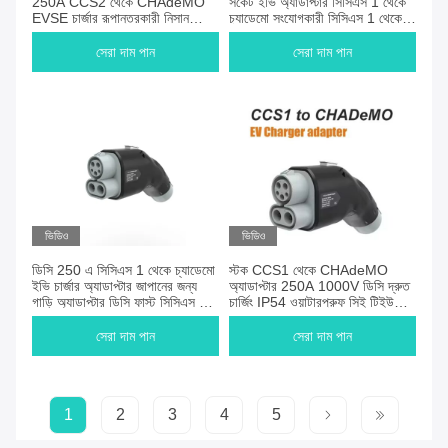
250A CCS2 থেকে CHAdeMO
সকেট ইভি অ্যাডাপ্টার সিসিএস 1 থেকে
EVSE চার্জার রূপান্তরকারী নিসান
চ্যাডেমো সংযোগকারী সিসিএস 1 থেকে
CHAdeMO স্ট্যান্ডার্ড গাড়ির জন্য
চ্যাডেমো
সেরা দাম পান
সেরা দাম পান
ভিডিও
ভিডিও
ডিসি 250 এ সিসিএস 1 থেকে চ্যাডেমো
স্টক CCS1 থেকে CHAdeMO
ইভি চার্জার অ্যাডাপ্টার জাপানের জন্য
অ্যাডাপ্টার 250A 1000V ডিসি দ্রুত
গাড়ি অ্যাডাপ্টার ডিসি ফাস্ট সিসিএস 1
চার্জিং IP54 ওয়াটারপ্রুফ সিই টিইউভি
চার্জিং স্টেশন 1000 ভোল্ট চার্জার
সার্টিফাইড ইভি সংযোগকারী কারখানা
সেরা দাম পান
সেরা দাম পান
1
2
3
4
5