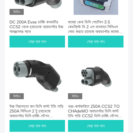
ভিডিও
DC 200A Evse চার্জিং কনভার্টার
কম্বো কেনা ডিসি পোর্টেবল 3.5
CCS2 থেকে চ্যাডেমো অ্যাডাপ্টার উচ্চ
কেডব্লিউ ভি 2 এল যানবাহন সিসিএস
সামঞ্জস্যের সাথে
লোড করতে চাদেমো অ্যাডাপ্টার কম্বো 2
থেকে চাদেমোতে পাতার জন্য লোড করতে
সেরা দাম পান
সেরা দাম পান
ভিডিও
ভিডিও
উচ্চ নিরাপত্তা মান ডিসি ফাস্ট ইভি গাড়ি
খরচ-কার্যকারিতা 250A CCS2 TO
250A সিসিএস 2 টু চ্যাডেমো
CHAdeMO অ্যাডাপ্টার ডিসি ফাস্ট
অ্যাডাপ্টার ডিসি চার্জিং স্টেশন
ইভি গাড়ি CCS2 ডিসি চার্জিং স্টেশন
সংযোগকারী বৈদ্যুতিক যানবাহন চ্যাডেমো
চার্জিং চ্যাডেমো গাড়ি
গাড়ি
সেরা দাম পান
সেরা দাম পান