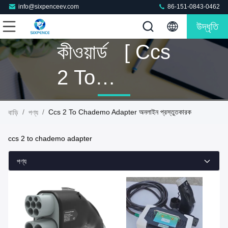
info@sixpenceev.com
86-151-0843-0462
উদ্ধৃতি
কীওয়ার্ড [ Ccs
2 To
Chademo
/
/
Ccs 2 To Chademo Adapter অনলাইন প্রস্তুতকারক
বাড়ি
পণ্য
Adapter ]
ccs 2 to chademo adapter
ম্যাচ 67 পণ্য
পণ্য