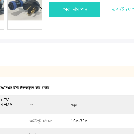
সেরা দাম পান
এখনই যোগ
নএসিএস ইভি ইলেকট্রিক কার চার্জার
সলা EV
াথে NEMA
শর্ত:
নতুন
আউটপুট বর্তমান:
16A-32A