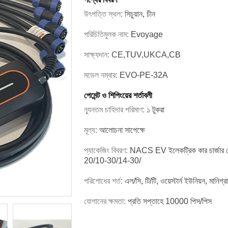
উৎপত্তি স্থল:
সিচুয়ান, চীন
পরিচিতিমুলক নাম:
Evoyage
সাক্ষ্যদান:
CE,TUV,UKCA,CB
মডেল নম্বার:
EVO-PE-32A
পেমেন্ট ও শিপিংয়ের শর্তাবলী
ন্যূনতম চাহিদার পরিমাণ:
১ টুকরা
মূল্য:
আলোচনা সাপেক্ষে
প্যাকেজিং বিবরণ:
NACS EV ইলেকট্রিক কার চার্জার
20/10-30/14-30/
পরিশোধের শর্ত:
এল/সি, টি/টি, ওয়েস্টার্ন ইউনিয়ন, মানিগ্র
যোগানের ক্ষমতা:
প্রতি সপ্তাহে 10000 পিস/পিস