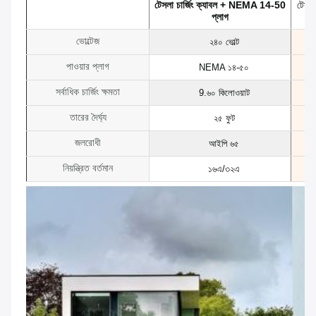
টেসলা চার্জিং ক্যাবল + NEMA 14-50
টেসল
প্লাগ
ভোল্টেজ
২৪০ ভোল্ট
পাওয়ার প্লাগ
NEMA ১৪-৫০
সর্বাধিক চার্জিং ক্ষমতা
9.৬০ কিলোওয়াট
তারের দৈর্ঘ্য
২৫ ফুট
জলরোধী
আইপি ৬৫
নিয়ন্ত্রিত বর্তমান
১৬এ/৩২এ