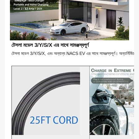
টেসলা মডেল 3/Y/S/X এর সাথে সামঞ্জস্যপূর্ণ
টেসলা মডেল 3/Y/S/X, এবং অন্যান্য NACS EV এর সাথে সামঞ্জস্যপূর্ণ। অন্তর্নির্মিত টেসলা 