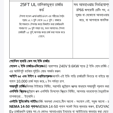
25FT UL তালিকাভুক্ত চার্জার
সব আবহাওয়ায় নির্ভরযোগ্যতা
কর্ড
IP66 জলরোধী রেটিং সহ, এই চার্জ
তুষার বা যেকোনো আবহাওয়ায় নি
টেসলা মডেল এক্স/ওয়াই/৩/এস এর শরীরের দৈর্ঘ্য
করে, যা আপনাকে মানসিক শান
প্রায় ১৫.৭ ফুট থেকে ১৬.৫ ফুট। বাজারে
বিশেষভাবে টেসলার জন্য ডিজাইন করা চার্জারগুলি
সাধারণত ১৬ ফুট লম্বা হয়, যখন আমাদের টেসলা
চার্জারটি ২৫ ফুট,আপনার জন্য চার্জ করা সহজ করে
তোলে.
পোর্টেবল ক্যারি কেস সহ ইভি চার্জার
লেভেল ২ ইভি চার্জারঃ
এভিয়েজ
40 অ্যাম্পার 240V 9.6KW স্তর 2 ইভি হোম চার্জিং স্টেশ
এর আউটপুট বর্তমান সুইচিং মোড সমর্থন করুন
আইপি ৬৫ এবং টাইপ ৪ ওয়াটারপ্রুফঃ
আপনি এই ইভি গাড়ি চার্জারটি ভিতরে বা বাইরে ব্যবহা
প্লাগ 10,000 চার্জ সহ্য করে,২ টন পর্যন্ত চাপ.
সময়সূচী চার্জিংঃ
বিলম্ব টাইমারে নির্মিত,
সরাসরি কন্ট্রোল বক্সের মাধ্যমে সময়সূচী প্রদান করা
এলসিডি স্ক্রিনঃ
কন্ট্রোল বক্স এলসিডি ডিসপ্লে স্ক্রিনে নির্মিত,
আপনার বহনযোগ্য বৈদ্যুতিক গাড়ির 
তাপমাত্রা... ইত্যাদি।
এলইডি ইন্ডিকেটর লাইটঃ
চার্জিং অবস্থা দেখতে
.
নীল আলো - সংযোগ নেই; সবুজ আলো - চার্জিং
NEMA 14-50 প্লাগঃ
NEMA 14-50 প্লাগ সকেট দিয়ে ব্যবহার করুন, EVOYAGE ই
Ev চার্জারগুলি তুষার সহ যে কোনও আবহাওয়ায় ইনডোর বা আউটডোর ব্যবহার করা যেতে পারে, বৃষ্