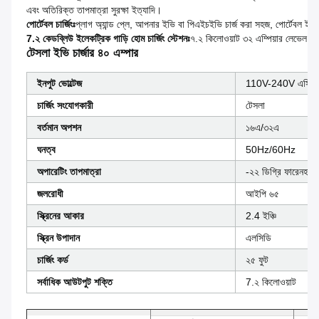
এবং অতিরিক্ত তাপমাত্রা সুরক্ষা ইত্যাদি।
পোর্টেবল চার্জিংঃ
প্লাগ অ্যান্ড প্লে, আপনার ইভি বা পিএইচইভি চার্জ করা সহজ, পোর্টেবল ইভ
7.২ কেডব্লিউ ইলেকট্রিক গাড়ি হোম চার্জিং স্টেশনঃ
৭.২ কিলোওয়াট ৩২ এম্পিয়ার লেভেল ২ হোম
টেসলা ইভি চার্জার ৪০ এম্পার
ইনপুট ভোল্টেজ
110V-240V এসি
চার্জিং সংযোগকারী
টেসলা
বর্তমান অপশন
১৬এ/৩২এ
ঘনত্ব
50Hz/60Hz
অপারেটিং তাপমাত্রা
-২২ ডিগ্রি ফারেনহাইট
জলরোধী
আইপি ৬৫
স্ক্রিনের আকার
2.4 ইঞ্চি
স্ক্রিন উপাদান
এলসিডি
চার্জিং কর্ড
২৫ ফুট
সর্বাধিক আউটপুট শক্তি
7.২ কিলোওয়াট