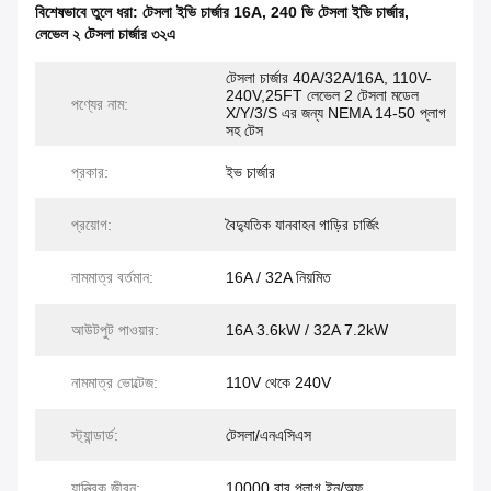
বিশেষভাবে তুলে ধরা:
টেসলা ইভি চার্জার 16A
,
240 ভি টেসলা ইভি চার্জার
,
লেভেল ২ টেসলা চার্জার ৩২এ
টেসলা চার্জার 40A/32A/16A, 110V-
240V,25FT লেভেল 2 টেসলা মডেল
পণ্যের নাম:
X/Y/3/S এর জন্য NEMA 14-50 প্লাগ
সহ টেস
প্রকার:
ইভ চার্জার
প্রয়োগ:
বৈদ্যুতিক যানবাহন গাড়ির চার্জিং
নামমাত্র বর্তমান:
16A / 32A নিয়মিত
আউটপুট পাওয়ার:
16A 3.6kW / 32A 7.2kW
নামমাত্র ভোল্টেজ:
110V থেকে 240V
স্ট্যান্ডার্ড:
টেসলা/এনএসিএস
যান্ত্রিক জীবন:
10000 বার প্লাগ ইন/অফ