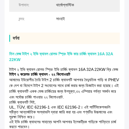
উপাদান:
থার্মোপ্লাস্টিক
বন্দর:
সাংহাই
বর্ণনা
তিন ফেজ টাইপ ২ ইভি ক্যাবল রোলড স্প্রিং ইভি কার চার্জিং ক্যাবল 16A 32A
22KW
টাইপ ২ ইভি ক্যাবল রোলড স্প্রিং ইভি চার্জিং ক্যাবল 16A 32A 22KW থ্রি ফেজ
টাইপ ২ কয়েলড চার্জিং ক্যাবল - ২২ কিলোওয়াট
আমাদের ইউরোপীয় তৈরি টাইপ 2 চার্জিং ক্যাবলটি আপনার বৈদ্যুতিক গাড়ি বা PHEV
কে দেশ বা বিদেশে টাইপ 2 সংযোগের সাথে চার্জ করার জন্য ডিজাইন করা হয়েছে। এই
চার্জিং ক্যাবলটি একক ফেজ চার্জিংয়ের জন্য উপযুক্ত,৩২ এম্পিয়ার পর্যন্ত সমর্থন করে
এবং সর্বোচ্চ চার্জিং পাওয়ার ২২ কিলোওয়াট.
চার্জিং ক্যাবলটি সিই,
UL, TÜV, IEC 62196-1 এবং IEC 62196-2। এই সার্টিফিকেশনগুলি
স্বীকৃত আন্তর্জাতিক সংস্থাগুলি দ্বারা জারি করা হয় এবং পণ্যটির উচ্চমানের এবং
সুরক্ষা নিশ্চিত করে।
এই ইভি চার্জিং ক্যাবলের সাহায্যে আপনি আপনার ইলেকট্রিক গাড়িকে শান্তিতে চার্জ
করতে পারবেন।