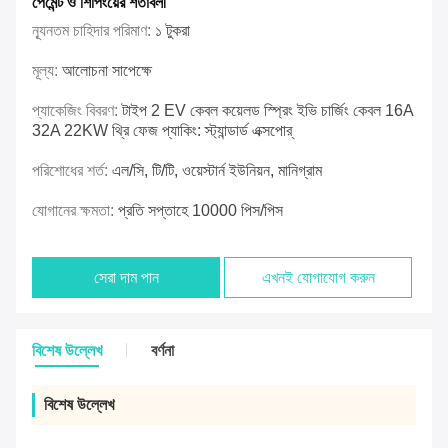
পেমেন্ট ও শিপিংয়ের শর্তাবলী
ন্যূনতম চাহিদার পরিমাণ:
১ টুকরা
মূল্য:
আলোচনা সাপেক্ষে
প্যাকেজিং বিবরণ:
টাইপ 2 EV কেবল কয়েলড স্প্রিং ইভি চার্জিং কেবল 16A
32A 22KW থ্রি ফেজ প্যাকিং: স্ট্যান্ডার্ড এক্সপোর্
পরিশোধের শর্ত:
এল/সি, টি/টি, ওয়েস্টার্ন ইউনিয়ন, মানিগ্রাম
যোগানের ক্ষমতা:
প্রতি সপ্তাহে 10000 পিস/পিস
সেরা দাম পান
এখনই যোগাযোগ করুন
বিশেষ উল্লেখ
বর্ণনা
বিশেষ উল্লেখ