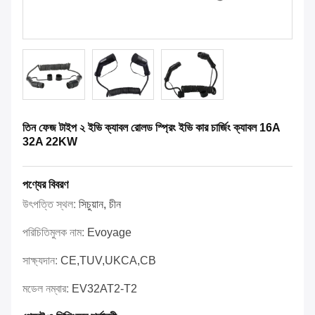
তিন ফেজ টাইপ ২ ইভি ক্যাবল রোলড স্প্রিং ইভি কার চার্জিং ক্যাবল 16A
32A 22KW
পণ্যের বিবরণ
উৎপত্তি স্থল:
সিচুয়ান, চীন
পরিচিতিমুলক নাম:
Evoyage
সাক্ষ্যদান:
CE,TUV,UKCA,CB
মডেল নম্বার:
EV32AT2-T2