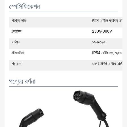
স্পেসিফিকেশন
পণ্যের নাম
টাইপ ২ ইভি ক্যাবল রোলড 
ভোল্টেজ
230V-380V
বর্তমান
১৬এ/৩২এ
টেকসইতা
IP54 রেটিং সহ, অ্যাডাপ্টা
প্রয়োগ
একটি টাইপ ২ ইভি চার্জ করা
পণ্যের বর্ণনা