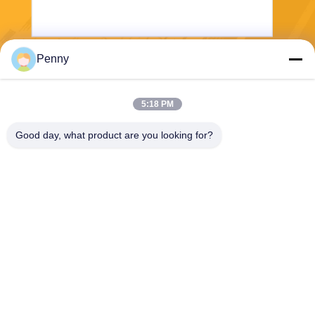
Penny
পাঠান
5:18 PM
Good day, what product are you looking for?
Chengdu Sixpence Technology Co.,Ltd.
info@sixpenceev.com
86-151-0843-0462
রুম ১১১১, ১১ তলা, ইউনিট ১, বিল্ডিং ২,
৭৭৭ জিনটং এভিনিউ, হাই-টেক জেলা,
চেংদু, সিচুয়ান, চীন।