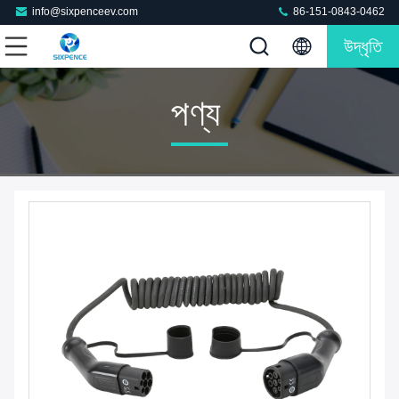
info@sixpenceev.com
86-151-0843-0462
উদ্ধৃতি
পণ্য