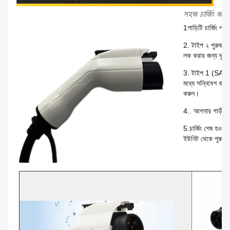
সহজ চার্জিং জন্
1গাড়িটি চার্জিং পয়
2. টাইপ ২ পুরুষ প্
লক করার জন্য দৃঢ়ভ
3. টাইপ 1 (SAE J
মধ্যে সন্নিবেশ করান
করুন।
4.. আপনার গাড়ী এব
5.চার্জিং শেষ হওয়া
ইউনিট থেকে পুরুষ প