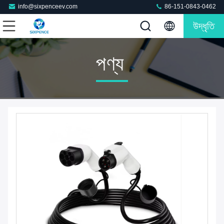
info@sixpenceev.com
86-151-0843-0462
উদ্ধৃতি
পণ্য