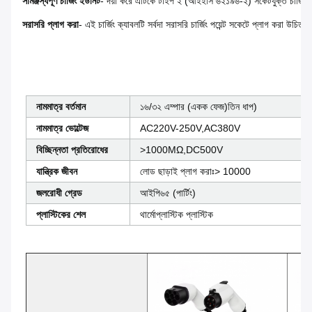
সামঞ্জস্যপূর্ণ চার্জিং ইউনিট
- দয়া করে এটিকে টাইপ ২ (আইইসি ৬২১৯৬-২) সকেটযুক্ত চার্জিং পয়ে
সরাসরি প্লাগ করা
- এই চার্জিং ক্যাবলটি সর্বদা সরাসরি চার্জিং পয়েন্ট সকেটে প্লাগ করা উচ
নামমাত্র বর্তমান
১৬/৩২ এম্পার (একক ফেজ)
তিন ধাপ
)
নামমাত্র ভোল্টেজ
AC220V-250V,AC380V
বিচ্ছিন্নতা প্রতিরোধের
>1000MΩ,DC500V
যান্ত্রিক জীবন
লোড ছাড়াই প্লাগ করাঃ> 10000
জলরোধী গ্রেড
আইপি৬৫ (পার্টিং)
প্লাস্টিকের শেল
থার্মোপ্লাস্টিক প্লাস্টিক