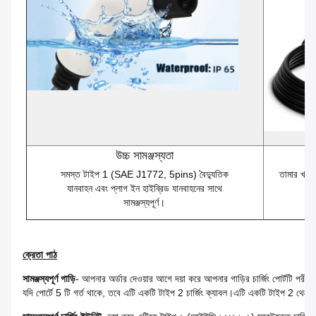
উচ্চ সামঞ্জস্যতা
সমস্ত টাইপ 1 (SAE J1772, 5pins) বৈদ্যুতিক
তামার খাদ 
যানবাহন এবং প্লাগ ইন হাইব্রিড যানবাহনের সাথে
সামঞ্জস্যপূর্ণ।
ক্রেতা পাঠ
সামঞ্জস্যপূর্ণ গাড়ি
- আপনার অর্ডার দেওয়ার আগে দয়া করে আপনার গাড়ির চার্জিং পোর্টটি পরীক
যদি পোর্টে 5 টি গর্ত থাকে, তবে এটি একটি টাইপ 2 চার্জিং ক্যাবল।এটি একটি টাইপ 2 থেকে ট