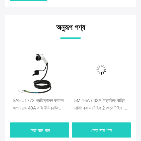
অনুরূপ পণ্য
SAE J1772 প্রতিস্থাপন ক্যাবল
5M 16A / 32A বৈদ্যুতিক গাড়ির
টাই
ে
ওপেন এন্ড 40A এসি ইভি চার্জিং
চার্জিং ক্যাবল টাইপ 2 থেকে টাইপ 1
ক্
6-2
স্টেশন দ্রুত ইভি চার্জার টাইপ 1 ইভি
ইভি চার্জার সংযোগকারী
ফেজ
ক্যাবল সংযোগকারী
সেরা দাম পান
সেরা দাম পান