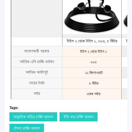
টাইপ ২ থেকে টাইপ ১, ৩২এ, ৫ মিটার
টাই
সংযোগকারী প্রকার
টাইপ ২ থেকে টাইপ ১
সর্বাধিক এসি চার্জিং বর্তমান
৩২এ
সর্বাধিক আউটপুট
২২ কিলোওয়াট
তারের দৈর্ঘ্য
৫ মিটার
পর্যায়
একক পর্যায়
Tags:
বৈদ্যুতিক গাড়ির চার্জিং ক্যাবল
ইভি কার চার্জিং ক্যাবল
টেসলা চার্জিং ক্যাবল