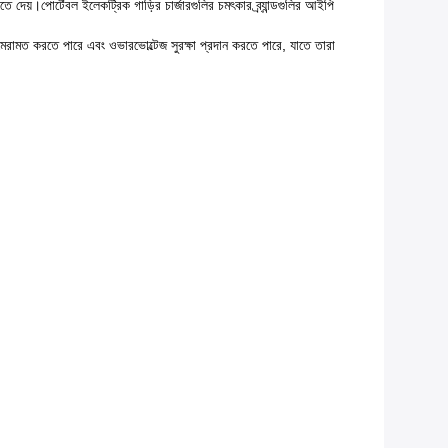
ে দেয়।পোর্টেবল ইলেকট্রিক গাড়ির চার্জারগুলির চমৎকার ব্র্যান্ডগুলির আইপি
িগুলি মেরামত করতে পারে এবং ওভারভোল্টেজ সুরক্ষা প্রদান করতে পারে, যাতে তারা