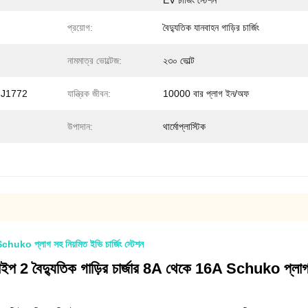
EV চার্জিং স্টেশন
প্রয়োগ:
বৈদ্যুতিক যানবাহন গাড়ির চার্জিং
নামমাত্র ভোল্টেজ:
২৩০ ভোল্ট
 J1772
যান্ত্রিক জীবন:
10000 বার প্লাগ ইন/অফ
উপাদান:
থার্মোপ্লাস্টিক
Schuko প্লাগ সহ নিয়মিত ইভি চার্জিং স্টেশন
 টাইপ 2 বৈদ্যুতিক গাড়ির চার্জার 8A থেকে 16A Schuko প্লাগ স