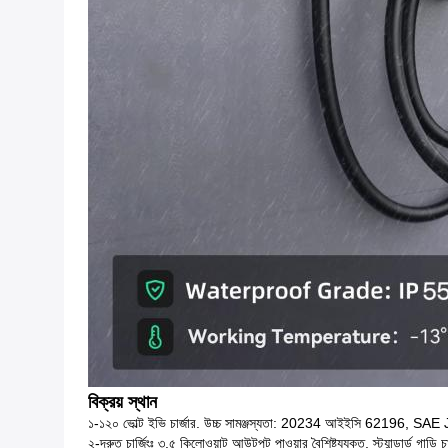
বিক্রয় স্থান
১-১২০ ভোল্ট ইভি চার্জার. উচ্চ সামঞ্জস্যতা: 20234 আইইসি 62196, SAE J17
২-দ্রুত চার্জিংঃ ৩.৫ কিলোওয়াট আউটপুট পাওয়ার বৈশিষ্ট্যযুক্ত, স্ট্যান্ডার্ড গাড়ি 