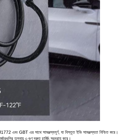
72 এবং GBT এর সাথে সামঞ্জস্যপূর্ণ, যা বিস্তৃত ইভি সামঞ্জস্যতা নিশ্চিত করে।
চার্জারগুলির তুলনায় ৩ গুণ দ্রুত চার্জিং সরবরাহ করে।