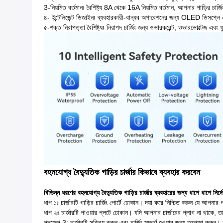
3-নিয়মিত বর্তমানঃ বৈশিষ্ট্য 8A থেকে 16A নিয়মিত বর্তমান, আপনার গাড়ির চার
৪- ইন্টেলিজেন্ট ডিজাইনঃ ব্যবহারকারী-বান্ধব অপারেশনের জন্য OLED ডিসপ্লে এবং
৫-শক্ত নিরাপত্তা বৈশিষ্ট্যঃ নিরাপদ চার্জিং জন্য ওভারকরেন্ট, ওভারভোল্টেজ এবং ফুট
বহনযোগ্য বৈদ্যুতিক গাড়ির চার্জার কিভাবে ব্যবহার করবেন
বিভিন্ন ধরণের বহনযোগ্য বৈদ্যুতিক গাড়ির চার্জার ব্যবহারের জন্য ধাপে ধাপে নির্দ
ধাপ ১ঃ চার্জারটি গাড়ির চার্জিং পোর্টে ঢোকান। দয়া করে নিশ্চিত করুন যে আপনার গ
ধাপ ২ঃ চার্জারটি পাওয়ার প্লটে ঢোকান। যদি আপনার চার্জারের প্লাগ না থাকে,
পদক্ষেপ 3: চার্জারটি সক্রিয় করুন এবং চার্জিং সম্পূর্ণ হওয়ার জন্য অপেক্ষা কর