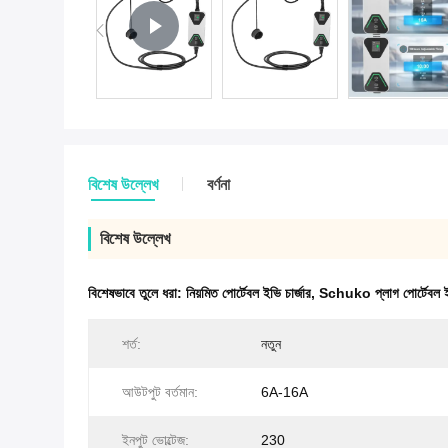
বিশেষ উল্লেখ
বর্ণনা
বিশেষ উল্লেখ
বিশেষভাবে তুলে ধরা:
নিয়মিত পোর্টেবল ইভি চার্জার
,
Schuko প্লাগ পোর্টেবল ইভ
শর্ত:
নতুন
আউটপুট বর্তমান:
6A-16A
ইনপুট ভোল্টেজ:
230