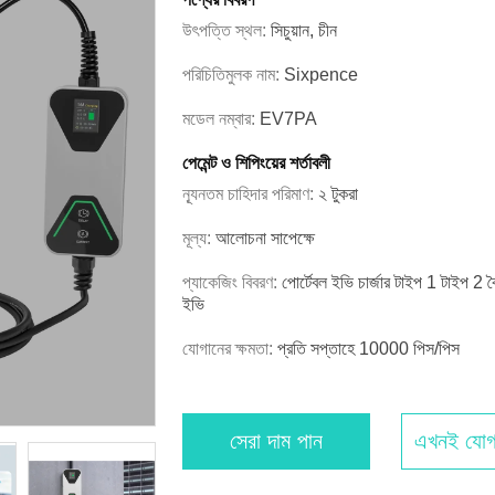
উৎপত্তি স্থল:
সিচুয়ান, চীন
পরিচিতিমুলক নাম:
Sixpence
মডেল নম্বার:
EV7PA
পেমেন্ট ও শিপিংয়ের শর্তাবলী
ন্যূনতম চাহিদার পরিমাণ:
২ টুকরা
মূল্য:
আলোচনা সাপেক্ষে
প্যাকেজিং বিবরণ:
পোর্টেবল ইভি চার্জার টাইপ 1 টাইপ 2
ইভি
যোগানের ক্ষমতা:
প্রতি সপ্তাহে 10000 পিস/পিস
সেরা দাম পান
এখনই যোগ