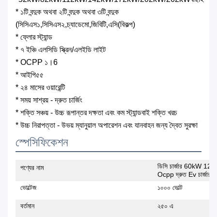
* ১টি বন্দুক অথবা ২টি বন্দুক অথবা ৩টি বন্দুক
(সিসিএস১,সিসিএস২,চ্যাডেমো,জিবিটি,
এসি
(বিকল্প)
* ফ্লোর স্ট্যান্ড
* ৭ ইঞ্চি এলসিডি স্ক্রিন/এলইডি লাইট
* OCPP ১।6
* আইপি৫৫
* ২৪ মাসের ওয়ারেন্টি
* সময় সাশ্রয় - দ্রুত চার্জিং
* শক্তি সঞ্চয় - উচ্চ রূপান্তর দক্ষতা এবং কম স্ট্যান্ডবাই শক্তি খরচ
* উচ্চ নিরাপত্তা - উভয় ম্যানুয়াল অপারেশন এবং যানবাহন জন্য দ্বৈত সুরক্ষা
স্পেসিফিকেশন
ডিসি চার্জার 60kW 12
পণ্যের নাম
Ocpp দ্রুত Ev চার্জার 
ভোল্টেজ
১০০০ ভোল্ট
বর্তমান
২৫০ এ