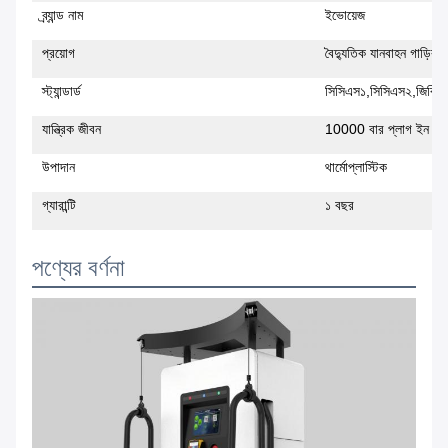
ব্র্যান্ড নাম
ইভোয়েজ
প্রয়োগ
বৈদ্যুতিক যানবাহন গাড়ির চার
স্ট্যান্ডার্ড
সিসিএস১,সিসিএস২,জিবিটি
যান্ত্রিক জীবন
10000 বার প্লাগ ইন / বন
উপাদান
থার্মোপ্লাস্টিক
গ্যারান্টি
১ বছর
পণ্যের বর্ণনা