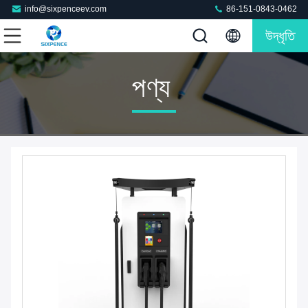
info@sixpenceev.com
86-151-0843-0462
উদ্ধৃতি
পণ্য