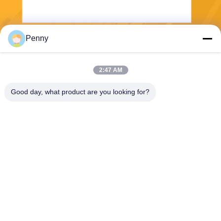
Penny
পাঠান
2:47 AM
Good day, what product are you looking for?
Chengdu Sixpence Technology Co.,Ltd.
info@sixpenceev.com
86-151-0843-0462
রুম ১১১১, ১১ তলা, ইউনিট ১, বিল্ডিং ২,
৭৭৭ জিনটং এভিনিউ, হাই-টেক জেলা,
চেংদু, সিচুয়ান, চীন।