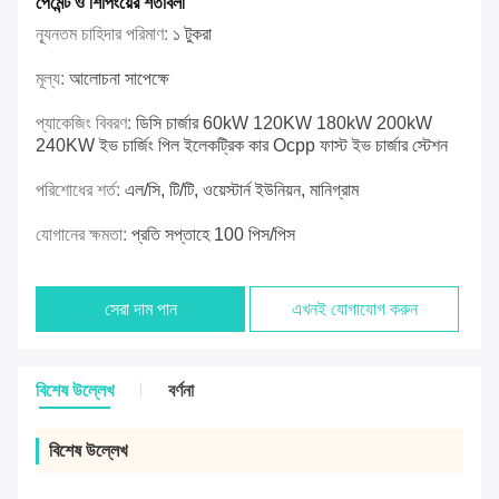
পেমেন্ট ও শিপিংয়ের শর্তাবলী
ন্যূনতম চাহিদার পরিমাণ:
১ টুকরা
মূল্য:
আলোচনা সাপেক্ষে
প্যাকেজিং বিবরণ:
ডিসি চার্জার 60kW 120KW 180kW 200kW
240KW ইভ চার্জিং পিল ইলেকট্রিক কার Ocpp ফাস্ট ইভ চার্জার স্টেশন
পরিশোধের শর্ত:
এল/সি, টি/টি, ওয়েস্টার্ন ইউনিয়ন, মানিগ্রাম
যোগানের ক্ষমতা:
প্রতি সপ্তাহে 100 পিস/পিস
সেরা দাম পান
এখনই যোগাযোগ করুন
বিশেষ উল্লেখ
বর্ণনা
বিশেষ উল্লেখ