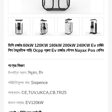
ডিসি চার্জার 60kW 120KW 180kW 200kW 240KW Ev চার্জিং
পিল বৈদ্যুতিক গাড়ি Ocpp দ্রুত Ev চার্জার স্টেশন Nayax Pos মেশিন
পণ্যের বিবরণ
উৎপত্তি স্থল:
সিচুয়ান, চীন
পরিচিতিমুলক নাম:
Sixpence
সাক্ষ্যদান:
CE,TUV,UKCA,CB,TR25
মডেল নম্বার:
EV120kW