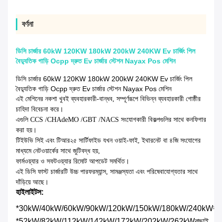
বর্ণনা
ডিসি চার্জার 60kW 120KW 180kW 200kW 240KW Ev চার্জিং পিল
বৈদ্যুতিক গাড়ি Ocpp দ্রুত Ev চার্জার স্টেশন Nayax Pos মেশিন
ডিসি চার্জার 60kW 120KW 180kW 200kW 240KW Ev চার্জিং পিল
বৈদ্যুতিক গাড়ি Ocpp দ্রুত Ev চার্জার স্টেশন Nayax Pos মেশিন
এই মেশিনের নকশা খুবই ব্যবহারকারী-বান্ধব, সম্পূর্ণরূপে বিভিন্ন ব্যবহারকারী গোষ্ঠীর
চাহিদা বিবেচনা করে।
এগুলি CCS /CHAdeMO /GBT /NACS সংযোগকারী বিকল্পগুলির সাথে কনফিগার
করা হয়।
টিইউভি সিই এবং টিআর২৫ সার্টিফাইড যখন ওয়াই-ফাই, ইথারনেট বা ৪জি সংযোগের
মাধ্যমে নেটওয়ার্কের সাথে জুটিবদ্ধ হয়,
ফার্মওয়্যার ও সফটওয়্যার রিমোট আপডেট সমর্থিত।
এই ডিসি ফাস্ট চার্জারটি উচ্চ পারফরম্যান্স, সামঞ্জস্যতা এবং পরিষেবাযোগ্যতার সাথে
দাঁড়িয়ে আছে।
হাইলাইটস:
*
30kW/40kW/60kW/90kW/120kW/150kW/180kW/240kW
বাছ
*52kW/82kW/112kW/142kW/172kW/202kW/262kW
বাছাই