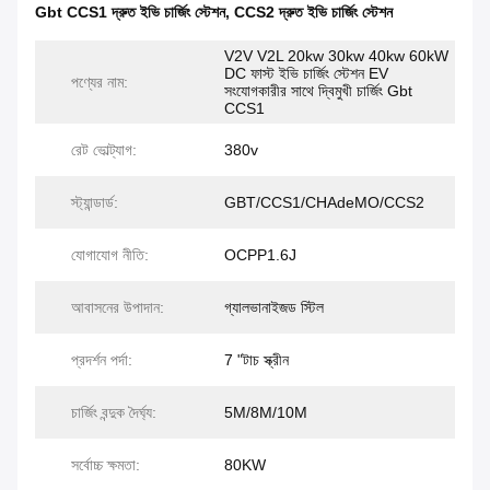
Gbt CCS1 দ্রুত ইভি চার্জিং স্টেশন
,
CCS2 দ্রুত ইভি চার্জিং স্টেশন
V2V V2L 20kw 30kw 40kw 60kW
DC ফাস্ট ইভি চার্জিং স্টেশন EV
পণ্যের নাম:
সংযোগকারীর সাথে দ্বিমুখী চার্জিং Gbt
CCS1
রেট ভোল্ট্যাগ:
380v
স্ট্যান্ডার্ড:
GBT/CCS1/CHAdeMO/CCS2
যোগাযোগ নীতি:
OCPP1.6J
আবাসনের উপাদান:
গ্যালভানাইজড স্টিল
প্রদর্শন পর্দা:
7 "টাচ স্ক্রীন
চার্জিং বন্দুক দৈর্ঘ্য:
5M/8M/10M
সর্বোচ্চ ক্ষমতা:
80KW