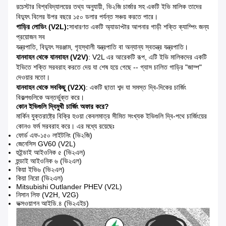
রচেস্টার বিশ্ববিদ্যালয়ের তথ্য অনুযায়ী, ভি২জি চার্জার সহ একটি ইভি মালিক তাদের
বিদ্যুৎ বিলের উপর বছরে ১৫০ ডলার পর্যন্ত সঞ্চয় করতে পারে।
গাড়ির লোডিং (V2L):
সাধারণত একটি অ্যাডাপ্টার আপনার গাড়ী শক্তি ক্যাম্পিং জন্য
প্রয়োজন সব
যন্ত্রপাতি, বিদ্যুৎ সরঞ্জাম, গৃহস্থালী যন্ত্রপাতি বা অন্যান্য স্বতন্ত্র যন্ত্রপাতি।
যানবাহন থেকে যানবাহন (V2V)
: V2L এর আরেকটি রূপ, এটি ইভি মালিকদের একটি
ইভিতে শক্তি সরবরাহ করতে দেয় যা শেষ হয়ে গেছে -- গ্যাস চালিত গাড়ির "জাম্প"
দেওয়ার মতো।
যানবাহন থেকে সবকিছু (V2X)
: একটি ছাতা শব্দ যা সমস্ত দ্বি-দিকের চার্জিং
বিকল্পগুলিকে অন্তর্ভুক্ত করে।
কোন ইভিগুলি দ্বিমুখী চার্জিং অফার করে?
মার্কিন যুক্তরাষ্ট্রে বিক্রি হওয়া কেবলমাত্র সীমিত সংখ্যক ইভিগুলি দ্বি-পথে চার্জিংয়ের
কোনও ফর্ম সরবরাহ করে। এর মধ্যে রয়েছেঃ
ফোর্ড এফ-১৫০ লাইটনিং (ভি২জি)
জেনেসিস GV60 (V2L)
হুইন্ডাই আইওনিক ৫ (ভি২এল)
হুন্ডাই আইওনিক ৬ (ভি২এল)
কিয়া ইভি৬ (ভি২এল)
কিয়া নিরো (ভি২এল)
Mitsubishi Outlander PHEV (V2L)
নিসান লিফ (V2H, V2G)
ভক্সওয়াগন আইডি.৪ (ভি২এইচ)