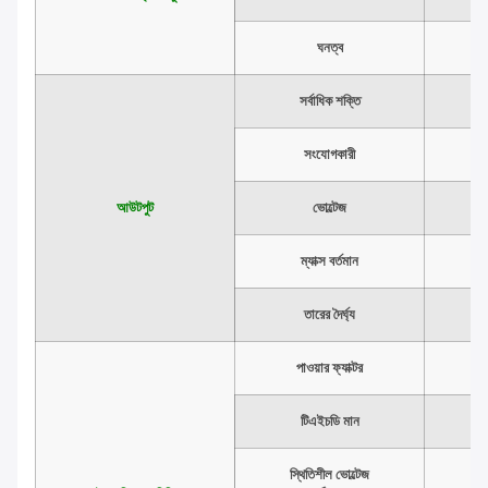
ঘনত্ব
সর্বাধিক শক্তি
সংযোগকারী
আউটপুট
ভোল্টেজ
ম্যাক্স বর্তমান
তারের দৈর্ঘ্য
পাওয়ার ফ্যাক্টর
টিএইচডি মান
স্থিতিশীল ভোল্টেজ