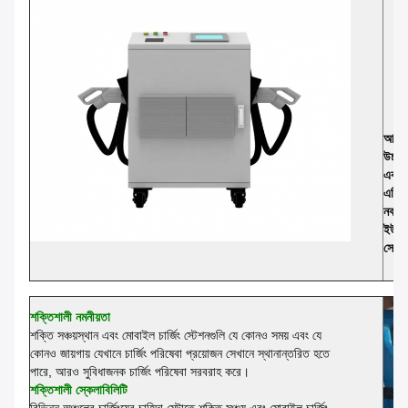
আমরা 
উচ্চ-
এবং স
এটি 
নকশা, 
ইউনিট 
সোয়া
শক্তিশালী নমনীয়তা
শক্তি সঞ্চয়স্থান এবং মোবাইল চার্জিং স্টেশনগুলি যে কোনও সময় এবং যে
কোনও জায়গায় যেখানে চার্জিং পরিষেবা প্রয়োজন সেখানে স্থানান্তরিত হতে
পারে, আরও সুবিধাজনক চার্জিং পরিষেবা সরবরাহ করে।
শক্তিশালী স্কেলাবিলিটি
বিভিন্ন অঞ্চলের চার্জিংয়ের চাহিদা মেটাতে শক্তি সঞ্চয় এবং মোবাইল চার্জিং