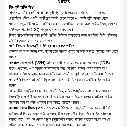
চার্জিং
দ্বি-মুখী চার্জিং কি?
সাধারণত, ইভি চার্জিং একটি একমুখী প্রক্রিয়াঃ বৈদ্যুতিক শক্তি -- যে ধরনের
বৈদ্যুতিক শক্তি একটি প্রাচীরের সকেট থেকে আসে -- একটি ইভি চার্জার থেকে
পাঠানো হয়,একটি গাড়ির ব্যাটারি থেকে প্রবেশাধিকার বা অন্যান্য শক্তি উৎস, যেখানে
এটি ধ্রুব প্রবাহ (DC) শক্তিতে রূপান্তরিত হয়।
কিন্তু বাই-ডাইরেকশনাল চার্জিং গাড়ির বিভিন্ন ব্যবহারের জন্য সংরক্ষিত ডিসি শক্তিকে
এসি বিদ্যুৎতে রূপান্তর করতে দেয়।
আমি কিভাবে দ্বি-পন্থী চার্জিং ব্যবহার করতে পারি?
সেটআপের উপর নির্ভর করে, ব্যাটারিতে সঞ্চিত শক্তি বিভিন্ন উপায়ে ব্যবহার করা যেতে
পারেঃ
যানবাহন থেকে বাড়ি (V2H):
এই ফাংশনটি যানবাহন থেকে ভবনের মধ্যে (V2B)
নামেও পরিচিত, এটি বিদ্যুৎ বিচ্ছিন্নতার সময় আপনার গাড়ির একটি ব্যাক-আপ
জেনারেটর হিসাবে কাজ করার অনুমতি দেয়।একটি সম্পূর্ণ চার্জযুক্ত ইভি ব্যাটারি গড়ে
প্রায় 60 কিলোওয়াট-ঘন্টা বিদ্যুৎ ধারণ করে, দুই দিনের জন্য একটি বাড়ির শক্তি
যথেষ্ট.
স্মার্ট-চার্জিং প্রযুক্তির সাহায্যে, আপনি ভি-টু-এইচ প্রযুক্তি ব্যবহার করে আপনার
ইলেকট্রিক গাড়িটি ঘন ঘন ঘন চার্জ করে এবং দাম বেশি হলে আপনার বাড়িকে শক্তি
সরবরাহ করে আপনার শক্তির বিল কমিয়ে আনতে পারেন।
যানবাহন থেকে গ্রিড (V2G)
: V2G চার্জিং ক্ষমতা সহ একটি যানবাহন ইউটিলিটি
নেটওয়ার্কে বিদ্যুৎ ফেরত পাঠাতে পারে, ঠিক যেমন সৌরশক্তি দিয়ে বাড়ির মালিকরা
করতে পারে। আপনি কেবল গ্রিড স্থিতিশীল করতে সাহায্য করছেন না,আপনি যে
শক্তি সরবরাহ করেন তার জন্য আপনাকে অর্থ প্রদান করা হয়.