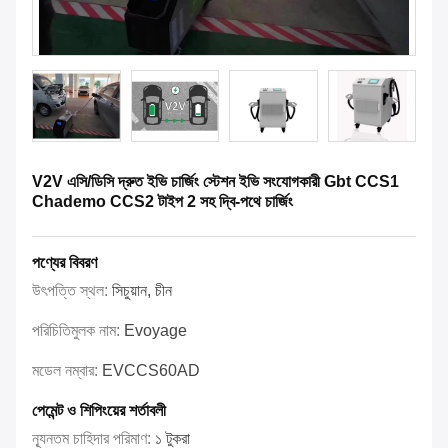
V2V এসি/ডিসি দ্রুত ইভি চার্জিং স্টেশন ইভি সংযোগকারী Gbt CCS1
Chademo CCS2 টাইপ 2 সহ দ্বি-পথে চার্জিং
পণ্যের বিবরণ
উৎপত্তি স্থল:
সিচুয়ান, চীন
পরিচিতিমুলক নাম:
Evoyage
মডেল নম্বার:
EVCCS60AD
পেমেন্ট ও শিপিংয়ের শর্তাবলী
ন্যূনতম চাহিদার পরিমাণ:
১ টুকরা