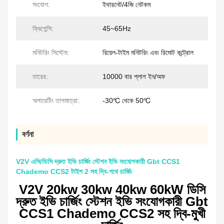
সংযোগ:
ইথারনেট/4জি নেটকম
ফ্রিগেন্সি:
45~65Hz
মনিটরিং সিস্টেম:
রিয়েল-টাইম মনিটরিং এবং রিমোট কন্ট্রোল
তারের:
10000 বার প্লাগ ইন/অফ
অপারেটিং তাপমাত্রা:
-30℃ থেকে 50℃
বর্ণনা
V2V এসি/ডিসি দ্রুত ইভি চার্জিং স্টেশন ইভি সংযোগকারী Gbt CCS1
Chademo CCS2 টাইপ 2 সহ দ্বি-পথে চার্জিং
V2V 20kw 30kw 40kw 60kW ডিসি
দ্রুত ইভি চার্জিং স্টেশন ইভি সংযোগকারী Gbt
CCS1 Chademo CCS2 সহ দ্বি-মুখী