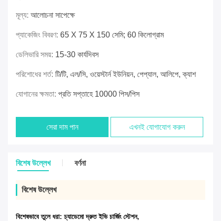
মূল্য:
আলোচনা সাপেক্ষে
প্যাকেজিং বিবরণ:
65 X 75 X 150 সেমি; 60 কিলোগ্রাম
ডেলিভারি সময়:
15-30 কার্যদিবস
পরিশোধের শর্ত:
টি/টি, এল/সি, ওয়েস্টার্ন ইউনিয়ন, পেপ্যাল, আলিপে, ক্যাশ
যোগানের ক্ষমতা:
প্রতি সপ্তাহে 10000 পিস/পিস
সেরা দাম পান
এখনই যোগাযোগ করুন
বিশেষ উল্লেখ
বর্ণনা
বিশেষ উল্লেখ
বিশেষভাবে তুলে ধরা:
চ্যাডেমো দ্রুত ইভি চার্জিং স্টেশন
,