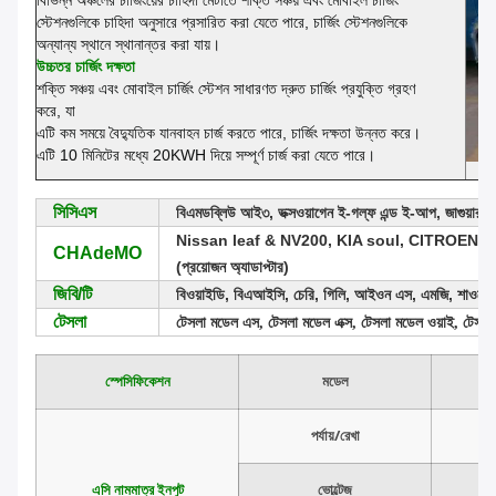
স্টেশনগুলিকে চাহিদা অনুসারে প্রসারিত করা যেতে পারে, চার্জিং স্টেশনগুলিকে
অন্যান্য স্থানে স্থানান্তর করা যায়।
উচ্চতর চার্জিং দক্ষতা
শক্তি সঞ্চয় এবং মোবাইল চার্জিং স্টেশন সাধারণত দ্রুত চার্জিং প্রযুক্তি গ্রহণ
করে, যা
এটি কম সময়ে বৈদ্যুতিক যানবাহন চার্জ করতে পারে, চার্জিং দক্ষতা উন্নত করে।
এটি 10 মিনিটের মধ্যে 20KWH দিয়ে সম্পূর্ণ চার্জ করা যেতে পারে।
সিসিএস
বিএমডব্লিউ আই৩, ভক্সওয়াগেন ই-গল্ফ এন্ড ই-আপ, জাগুয়ার আই
Nissan leaf & NV200, KIA soul, CITROEN C-Zer
CHAdeMO
(প্রয়োজন অ্যাডাপ্টার)
জিবি/টি
বিওয়াইডি, বিএআইসি, চেরি, গিলি, আইওন এস, এমজি, শাওপেং
টেসলা
টেসলা মডেল এস, টেসলা মডেল এক্স, টেসলা মডেল ওয়াই, টেসল
স্পেসিফিকেশন
মডেল
পর্যায়/রেখা
এসি নামমাত্র ইনপুট
ভোল্টেজ