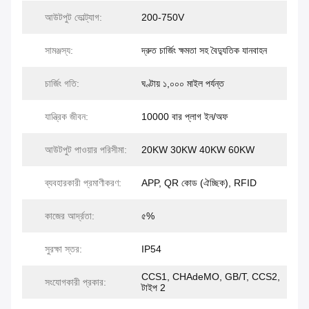
আউটপুট ভোল্ট্যাগ:
200-750V
সামঞ্জস্য:
দ্রুত চার্জিং ক্ষমতা সহ বৈদ্যুতিক যানবাহন
চার্জিং গতি:
ঘণ্টায় ১,০০০ মাইল পর্যন্ত
যান্ত্রিক জীবন:
10000 বার প্লাগ ইন/অফ
আউটপুট পাওয়ার পরিসীমা:
20KW 30KW 40KW 60KW
ব্যবহারকারী প্রমাণীকরণ:
APP, QR কোড (ঐচ্ছিক), RFID
কাজের আর্দ্রতা:
৫%
সুরক্ষা স্তর:
IP54
CCS1, CHAdeMO, GB/T, CCS2,
সংযোগকারী প্রকার:
টাইপ 2