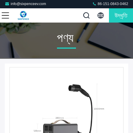
info@sixpenceev.com
86-151-0843-0462
উদ্ধৃতি
পণ্য