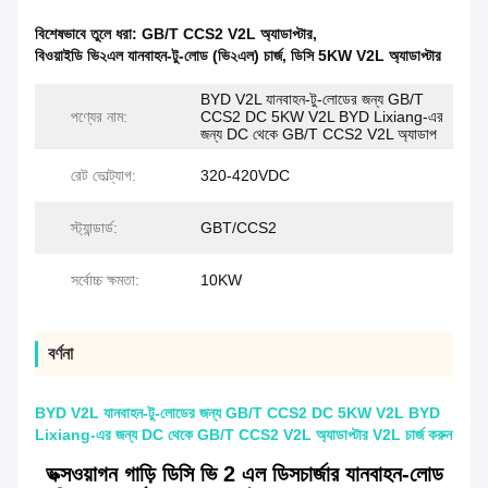
বিশেষভাবে তুলে ধরা:
GB/T CCS2 V2L অ্যাডাপ্টার
,
বিওয়াইডি ভি২এল যানবাহন-টু-লোড (ভি২এল) চার্জ
,
ডিসি 5KW V2L অ্যাডাপ্টার
BYD V2L যানবাহন-টু-লোডের জন্য GB/T
পণ্যের নাম:
CCS2 DC 5KW V2L BYD Lixiang-এর
জন্য DC থেকে GB/T CCS2 V2L অ্যাডাপ
রেট ভোল্ট্যাগ:
320-420VDC
স্ট্যান্ডার্ড:
GBT/CCS2
সর্বোচ্চ ক্ষমতা:
10KW
বর্ণনা
BYD V2L যানবাহন-টু-লোডের জন্য GB/T CCS2 DC 5KW V2L BYD
Lixiang-এর জন্য DC থেকে GB/T CCS2 V2L অ্যাডাপ্টার V2L চার্জ করুন
ভক্সওয়াগন গাড়ি ডিসি ভি 2 এল ডিসচার্জার যানবাহন-লোড