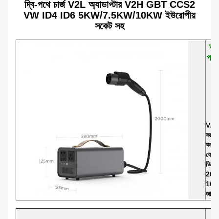
দ্বি-পথে চার্জ V2L অ্যাডাপ্টার V2H GBT CCS2
VW ID4 ID6 5KW/7.5KW/10KW ইউরোপীয়
সকেট সহ
ভক্
পথে
V2H V
করে, 
করবে।
যেতে 
ভি 2 
2021
1000 
জানত