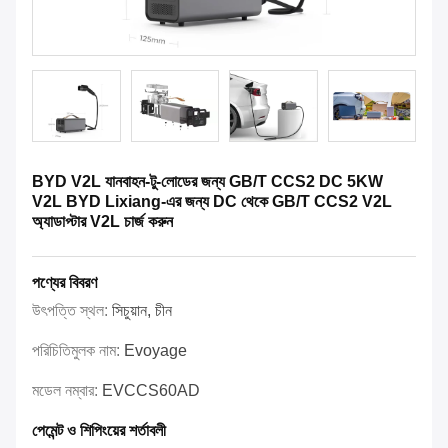
BYD V2L যানবাহন-টু-লোডের জন্য GB/T CCS2 DC 5KW
V2L BYD Lixiang-এর জন্য DC থেকে GB/T CCS2 V2L
অ্যাডাপ্টার V2L চার্জ করুন
পণ্যের বিবরণ
উৎপত্তি স্থল:
সিচুয়ান, চীন
পরিচিতিমুলক নাম:
Evoyage
মডেল নম্বার:
EVCCS60AD
পেমেন্ট ও শিপিংয়ের শর্তাবলী