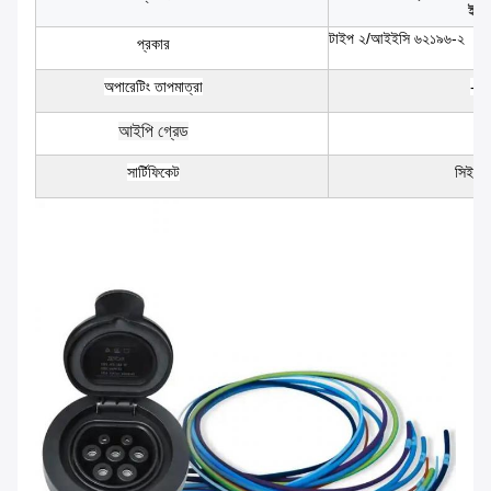
ইভি 
টাইপ ২/আইইসি ৬২১৯৬-২
প্রকার
অপারেটিং তাপমাত্রা
-3
আইপি গ্রেড
সার্টিফিকেট
সিই এ