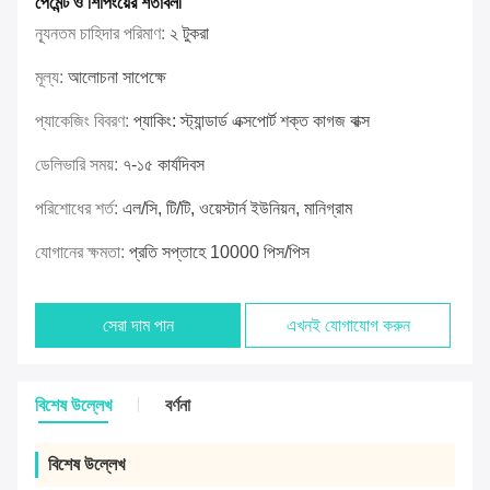
পেমেন্ট ও শিপিংয়ের শর্তাবলী
ন্যূনতম চাহিদার পরিমাণ:
২ টুকরা
মূল্য:
আলোচনা সাপেক্ষে
প্যাকেজিং বিবরণ:
প্যাকিং: স্ট্যান্ডার্ড এক্সপোর্ট শক্ত কাগজ বাক্স
ডেলিভারি সময়:
৭-১৫ কার্যদিবস
পরিশোধের শর্ত:
এল/সি, টি/টি, ওয়েস্টার্ন ইউনিয়ন, মানিগ্রাম
যোগানের ক্ষমতা:
প্রতি সপ্তাহে 10000 পিস/পিস
সেরা দাম পান
এখনই যোগাযোগ করুন
বিশেষ উল্লেখ
বর্ণনা
বিশেষ উল্লেখ