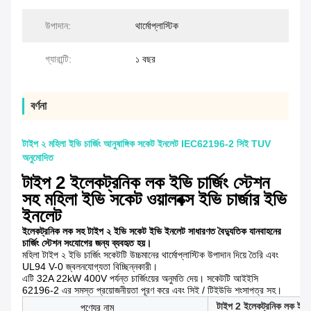
উপাদান:
থার্মোপ্লাস্টিক
গ্যারান্টি:
১ বছর
বর্ণনা
টাইপ ২ মহিলা ইভি চার্জিং আনুষাঙ্গিক সকেট ইনলেট IEC62196-2 সিই TUV
অনুমোদিত
টাইপ 2 ইলেকট্রনিক লক ইভি চার্জিং স্টেশন
সহ মহিলা ইভি সকেট ওয়ালবক্স ইভি চার্জার ইভি
ইনলেট
ইলেকট্রনিক লক সহ টাইপ ২ ইভি সকেট ইভি ইনলেট সাধারণত বৈদ্যুতিক যানবাহনের
চার্জিং স্টেশন সংযোগের জন্য ব্যবহৃত হয়।
মহিলা টাইপ ২ ইভি চার্জিং সকেটটি উচ্চমানের থার্মোপ্লাস্টিক উপাদান দিয়ে তৈরি এবং
UL94 V-0 জ্বলনযোগ্যতা বিচ্ছিন্নকারী।
এটি 32A 22kW 400V পর্যন্ত চার্জিংয়ের অনুমতি দেয়। সকেটটি আইইসি
62196-2 এর সমস্ত প্রয়োজনীয়তা পূরণ করে এবং সিই / টিইউভি শংসাপত্র সহ।
টাইপ 2 ইলেকট্রনিক লক ইভি চা
পণ্যের নাম