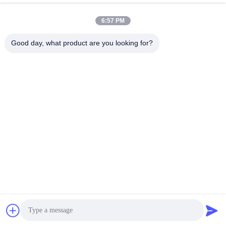
6:57 PM
Good day, what product are you looking for?
Chengdu Sixpence Technology Co.,Ltd.
info@sixpenceev.com
86-151-0843-0462
রুম ১১১১, ১১ তলা, ইউনিট ১, বিল্ডিং ২,
৭৭৭ জিনটং এভিনিউ, হাই-টেক জেলা,
চেংদু, সিচুয়ান, চীন।
চীন ভালো মানের হোম ইভি চার্জিং স্টেশন সরবরাহকারী। কপিরাইট © 2026 electricvehicle-
charging.com সমস্ত অধিকার সংরক্ষিত।