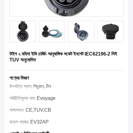
টাইপ ২ মহিলা ইভি চার্জিং আনুষাঙ্গিক সকেট ইনলেট IEC62196-2 সিই
TUV অনুমোদিত
পণ্যের বিবরণ
উৎপত্তি স্থল:
সিচুয়ান, চীন
পরিচিতিমুলক নাম:
Evoyage
সাক্ষ্যদান:
CE,TUV,CB
মডেল নম্বার:
EV32AP