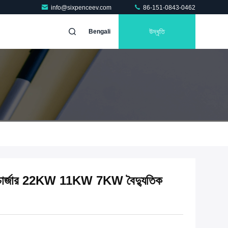
info@sixpenceev.com
86-151-0843-0462
উদ্ধৃতি
Bengali
 চার্জার 22KW 11KW 7KW বৈদ্যুতিক