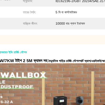
স্ট্যান্ডার্ড:
IEC62196-2/GBT 20234/SAE J1
তারের দৈর্ঘ্য:
5 মি বা কাস্টমাইজড
যান্ত্রিক জীবন:
10000 বার প্লাগ ইন/অফ
হন ইভি চার্জিং স্টেশন
7KW টাইপ 2 5M ক্যাবল সহ
বৈদ্যুতিক গাড়ির চার্জিং স্টেশন
স্মার্ট অ্যাপ/ওয়াইফাই