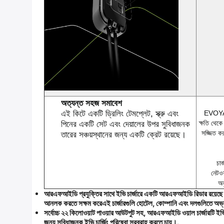
অত্যন্ত সহজ সমাবেশ
এই কিটে একটি ড্রিলিং টেমপ্লেট, স্ক্রু এবং
EVOYAG
ক্ষতি থেকে 
পিনের একটি সেট এবং দেয়ালের উপর সুবিধাজনক
সজ্জিত করা
তারের সঞ্চয়স্থানের জন্য একটি ক্রেট রয়েছে।
চার
নেটওয
অন
আরএফআইডি প্রযুক্তির সাথে ইভি চার্জারে একটি আরএফআইডি রিডার রয়েছে যা আ
আনলক করতে সক্ষম করেএই চার্জারগুলি হোটেল, কোম্পানি এবং দলগুলিতে অভ্যন
সর্বোচ্চ ২২ কিলোওয়াট পাওয়ার আউটপুট সহ, আরএফআইডি ওয়াল চার্জারটি ইভি
জন্য সুবিধাজনক ইভি চার্জিং পরিষেবা সরবরাহ করতে চায়।.