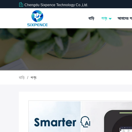
Chengdu Sixpence Technology Co.,Ltd.
বাড়ি
পণ্য
আমাদের সম
বাড়ি
/
পণ্য