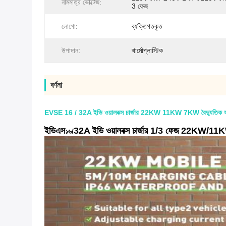
নামমাত্র ভোল্টেজ:
3 ফেজ
লোগো:
ব্যক্তিগতকৃত
উপাদান:
থার্মোপ্লাস্টিক
বর্ণনা
EVSE 16 / 32A ইভি ওয়ালবক্স চার্জার 22KW 11KW 7KW বৈদ্যুতিক যানবা
ইভিএস
32A ইভি ওয়ালবক্স চার্জার 1/3 ফেজ
22KW/11KW/
১৬/