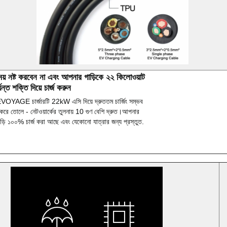
য় নষ্ট করবেন না এবং আপনার গাড়িকে ২২ কিলোওয়াট
্যন্ত শক্তি দিয়ে চার্জ করুন
VOYAGE চার্জারটি 22kW এসি দিয়ে দ্রুততম চার্জিং সম্ভব
করে তোলে - নেটওয়ার্কের তুলনায় 10 গুণ বেশি দ্রুত।আপনার
াড়ি ১০০% চার্জ করা আছে এবং যেকোনো যাত্রার জন্য প্রস্তুত.