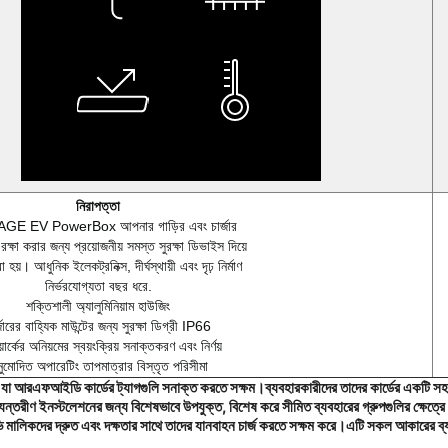
নিরাপত্তা
E EV PowerBox আপনার গাড়ির এবং চার্জার
রক্ষা করার জন্য প্রয়োজনীয় সমস্ত সুরক্ষা ডিভাইস দিয়ে
 হয়। আধুনিক ইলেকট্রনিক্স, দীর্ঘস্থায়ী এবং দৃঢ় নির্মাণ
নির্ভরযোগ্যতা বছর ধরে.
শক্তিশালী অ্যালুমিনিয়াম হাউজিং
্জারের বাহ্যিক মাউন্টের জন্য সুরক্ষা ডিগ্রী IP66
়ার্কের অনিয়মের স্বয়ংক্রিয় সনাক্তকরণ এবং নির্ণয়
ুমোদিত অপারেটিং তাপমাত্রার বিস্তৃত পরিসীমা
রএফআইডি কার্ডের ট্যাগগুলি সনাক্ত করতে সক্ষম।ব্যবহারকারীদের তাদের কার্ডের একটি সহজ স্ক্
্তরীণ ইনস্টলেশনের জন্য বিশেষভাবে উপযুক্ত, বিশেষ করে সীমিত ব্যবহারের গ্রুপগুলির ক্ষেত্র
 মালিকদের দ্রুত এবং দক্ষতার সাথে তাদের যানবাহন চার্জ করতে সক্ষম করে।এটি সকল আকারের ব্যব