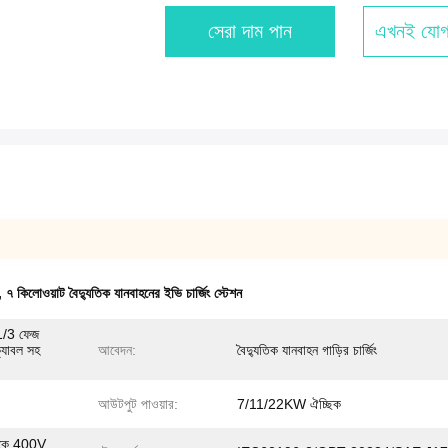
সেরা দাম পান
এখনই যোগ
,
৭ কিলোওয়াট বৈদ্যুতিক যানবাহনের ইভি চার্জিং স্টেশন
1/3 ফেজ
াবল সহ
আবেদন:
বৈদ্যুতিক যানবাহন গাড়ির চার্জিং
আউটপুট পাওয়ার:
7/11/22KW ঐচ্ছিক
কে 400V