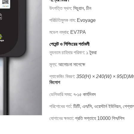
উৎপত্তি স্থল:
সিচুয়ান, চীন
পরিচিতিমুলক নাম:
Evoyage
মডেল নম্বার:
EV7PA
পেমেন্ট ও শিপিংয়ের শর্তাবলী
ন্যূনতম চাহিদার পরিমাণ:
১ টুকরা
মূল্য:
আলোচনা সাপেক্ষে
প্যাকেজিং বিবরণ:
350(H) × 240(W) × 95(D)m
কিলোগ
ডেলিভারি সময়:
৭-১৫ কার্যদিবস
পরিশোধের শর্ত:
টি/টি, এল/সি, ওয়েস্টার্ন ইউনিয়ন, পেপ্
যোগানের ক্ষমতা:
প্রতি সপ্তাহে 10000 পিস/পিস