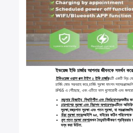
ইভয়েজ ইভি চার্জার আপনার জীবনকে সমর্থন করে
ইভিওয়েজ ওয়াল বক্স টাইপ ২ ইভি চার্জার
এটি একটি থ্রি ফে
চার্জিং মোড সরবরাহ করে,চার্জিং সুরক্ষা ফাংশন সহসরঞ্জামগ
IP65 এ পৌঁছেছে, এবং এটিতে ভাল ধুলোরোধী এবং জলরোধী 
মডুলার ডিজাইন, স্থিতিশীল এবং নির্ভরযোগ্যঃ
নমনীয় ক
চারপাশের সুরক্ষা এবং নিরাপদ অপারেশনঃ
এটিতে অতিরিক্ত
সুরক্ষা,বজ্রপাত সুরক্ষা এবং পতন সুরক্ষা, যা সরঞ্জাম
উচ্চ সুরক্ষা স্তরঃ
আইপি ৬৫, বাইরের কঠিন পরিবেশকে সম
মূল পতন সুরক্ষা নকশাঃ
যখন বৈদ্যুতিকীকরণ প্রক্রিয়ায
বন্ধ করা উচিত.