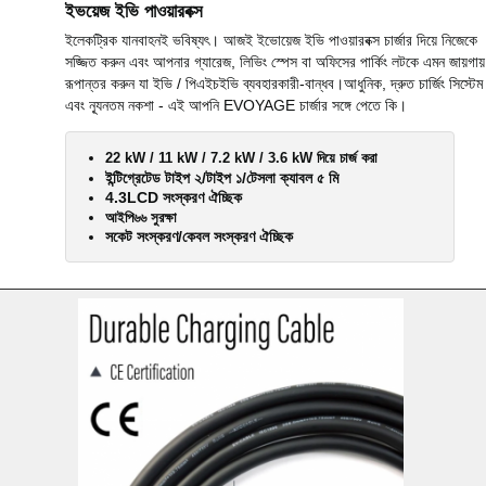
ইভয়েজ ইভি পাওয়ারবক্স
ইলেকট্রিক যানবাহনই ভবিষ্যৎ। আজই ইভোয়েজ ইভি পাওয়ারবক্স চার্জার দিয়ে নিজেকে
সজ্জিত করুন এবং আপনার গ্যারেজ, লিভিং স্পেস বা অফিসের পার্কিং লটকে এমন জায়গায়
রূপান্তর করুন যা ইভি / পিএইচইভি ব্যবহারকারী-বান্ধব।আধুনিক, দ্রুত চার্জিং সিস্টেম
এবং ন্যূনতম নকশা - এই আপনি EVOYAGE চার্জার সঙ্গে পেতে কি।
22 kW / 11 kW / 7.2 kW / 3.6 kW দিয়ে চার্জ করা
ইন্টিগ্রেটেড টাইপ ২/টাইপ ১/টেসলা ক্যাবল ৫ মি
4.3LCD সংস্করণ ঐচ্ছিক
আইপি৬৬ সুরক্ষা
সকেট সংস্করণ/কেবল সংস্করণ ঐচ্ছিক