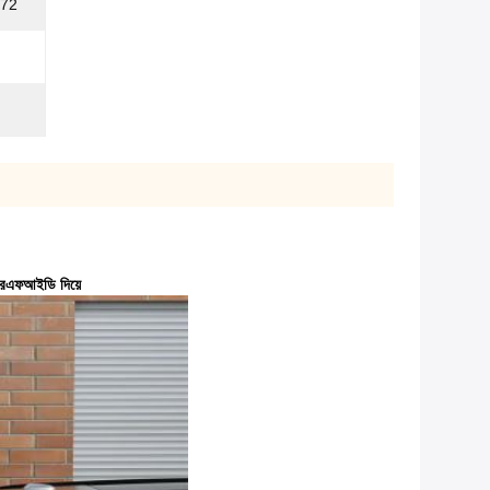
772
/আরএফআইডি দিয়ে