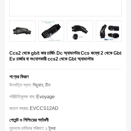
Ccs2 থেকে gb/t কার চার্জিং Dc অ্যাডাপ্টার Ccs কম্বো 2 থেকে Gbt
Ev চার্জার বা সংযোগকারী ccs2 থেকে Gbt অ্যাডাপ্টার
পণ্যের বিবরণ
উৎপত্তি স্থল:
সিচুয়ান, চীন
পরিচিতিমুলক নাম:
Evoyage
মডেল নম্বার:
EVCCS12AD
পেমেন্ট ও শিপিংয়ের শর্তাবলী
ন্যূনতম চাহিদার পরিমাণ:
১ টুকরা