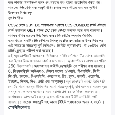
করে আপনার ডিভাইসগুলি দ্রুত এবং দক্ষতার সাথে তাদের প্রয়োজনীয় শক্তি পায়।
আমাদের নির্ভরযোগ্য এবং বহুমুখী গাড়ির চার্জার অ্যাডাপ্টারের সাথে কম ব্যাটারি
উদ্বেগকে বিদায় বলুন।
মূল বৈশিষ্ট্য:
CCS2 থেকে GB/T DC অ্যাডাপ্টার শুধুমাত্র CCS COMBO2 চার্জিং স্টেশনে
চার্জিং ক্যাবলকে GB/T গাড়ির DC চার্জিং স্টেশনে সংযুক্ত করার জন্য প্রযোজ্য।
আপনার গাড়ির মডেলের উপর নির্ভর করে চার্জিং পোর্টের অবস্থান পরিবর্তিত
হবেচার্জিংয়ের সময়টি চার্জিং স্টেশনের উপলব্ধ ভোল্টেজ এবং বর্তমানের উপর নির্ভর করে।
এটি সবচেয়ে সামঞ্জস্যপূর্ণ সিসিএস২-জিবিটি অ্যাডাপ্টার, যা ৫০টিরও বেশি
চার্জিং ব্র্যান্ডে পরীক্ষা করা হয়েছে।
এই অ্যাডাপ্টারটি আপনাকে সিসিএস২ চার্জিং স্টেশনে চীন থেকে আমদানি
করা ইলেকট্রিক যানবাহন চার্জ করতে দেয়। অ্যাডাপ্টারের নামমাত্র শক্তি
250 কিলোওয়াট।
ভক্সওয়াগন আইডি.৪/আইডি তে পরীক্ষা করা হয়েছে।
6, বিএমডব্লিউ আইএক্স৩, টেসলা মডেল ৩/ওয়াই, বিওয়াইডি, জিলি,
জিএসি, ডংফেং, বিএআইসি, এক্সপেনগ, রিচ, চ্যাং, হংকচি, ওয়েনজি,
ইউটোং, জিকর, নিও, চেরি এবং অন্যান্য।
অ্যাডাপ্টারটি একটি জিবি / টি
পোর্টের সাথে সমস্ত ইভিগুলির সাথে সামঞ্জস্যপূর্ণ, যদি আপনার সামঞ্জস্যের
সমস্যা থাকে তবে আমাদের সাথে যোগাযোগ করতে দ্বিধা করবেন না।
ফার্মওয়্যার আপডেটের জন্য অ্যাডাপ্টারের একটি ইউএসবি-সি পোর্ট
রয়েছে।
১ বছরের ওয়ারেন্টি সহ আসে (ইইউ গ্রাহকদের জন্য ২ বছর) ।
স্পেসিফিকেশনঃ