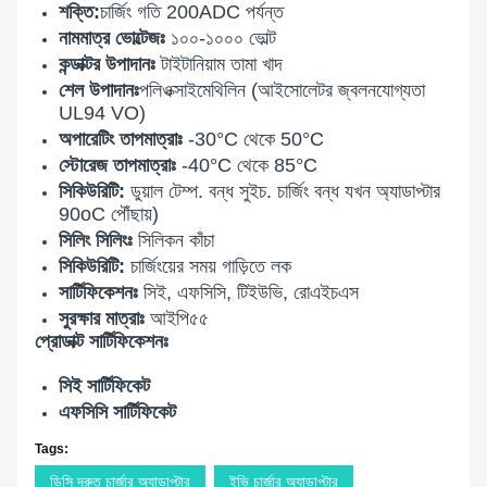
শক্তি
:
চার্জিং গতি 200ADC পর্যন্ত
নামমাত্র ভোল্টেজঃ
১০০-১০০০ ভোল্ট
কন্ডাক্টর উপাদানঃ
টাইটানিয়াম তামা খাদ
শেল উপাদানঃ
পলিওক্সাইমেথিলিন (আইসোলেটর জ্বলনযোগ্যতা
UL94 VO)
অপারেটিং তাপমাত্রাঃ
-30°C থেকে 50°C
স্টোরেজ তাপমাত্রাঃ
-40°C থেকে 85°C
সিকিউরিটি:
ডুয়াল টেম্প. বন্ধ সুইচ. চার্জিং বন্ধ যখন অ্যাডাপ্টার
90oC পৌঁছায়)
সিলিং সিলিংঃ
সিলিকন কাঁচা
সিকিউরিটি:
চার্জিংয়ের সময় গাড়িতে লক
সার্টিফিকেশনঃ
সিই, এফসিসি, টিইউভি, রোএইচএস
সুরক্ষার মাত্রাঃ
আইপি৫৫
প্রোডাক্ট সার্টিফিকেশনঃ
সিই সার্টিফিকেট
এফসিসি সার্টিফিকেট
Tags:
ডিসি দ্রুত চার্জার অ্যাডাপ্টার
ইভি চার্জার অ্যাডাপ্টার