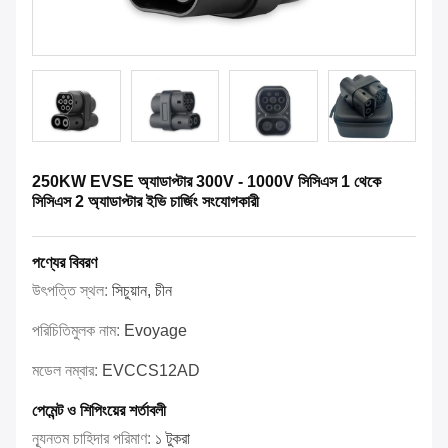
250KW EVSE অ্যাডাপ্টার 300V - 1000V সিসিএস 1 থেকে
সিসিএস 2 অ্যাডাপ্টার ইভি চার্জিং সংযোগকারী
পণ্যের বিবরণ
উৎপত্তি স্থল:
সিচুয়ান, চীন
পরিচিতিমুলক নাম:
Evoyage
মডেল নম্বার:
EVCCS12AD
পেমেন্ট ও শিপিংয়ের শর্তাবলী
ন্যূনতম চাহিদার পরিমাণ:
১ টুকরা