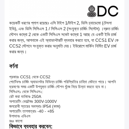
কয়েকটি ধরণের প্লাগ রয়েছেঃ এসি টাইপ 1/টাইপ 2, ডিসি চ্যাডেমো (টেসলা
ইভি), এবং ডিসি সিসিএস 1 / সিসিএস 2 (সংযুক্ত চার্জিং সিস্টেম) ।দ্রুত চার্জিং
স্টেশন কম্বো 2 থেকে একটি সিসিএস সকেট কম্বো 1 আছে যে একটি ইভি চার্জ
করার জন্য, আপনাকে এই অ্যাডাপ্টারটি ব্যবহার করতে হবে, যা CCS1 EV কে
CCS2 স্টেশনে সংযুক্ত করার অনুমতি দেয়। ইউরোপে মার্কিন নির্মিত EV চার্জ
করার জন্য।
বর্ণনা
প্রকারঃ CCS1 থেকে CCS2
পোর্টেবলঃ চার্জিং অ্যাডাপ্টার বিভিন্ন চার্জিং পরিস্থিতির চাহিদা মেটাতে পারে। আপনি
ভ্রমণের সময় একটি উপযুক্ত চার্জিং স্টেশন খুঁজে নিয়ে চিন্তা করতে হবে না।
সিসিএস১ থেকে সিসিএস২:
রেট করা বর্তমানঃ 250A
অপারেটিং ভোল্টেজঃ 300V-1000V
জলরোধী স্তরের অবস্থাঃ IP54 (কাজ)
অপারেটিং তাপমাত্রাঃ -40 - +85
উপাদানঃ এবিএস
রঙঃ কালো
কিভাবে ব্যবহার করবেন: