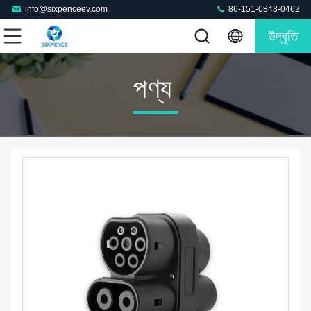
info@sixpenceev.com
86-151-0843-0462
উদ্ধৃতি
পণ্য