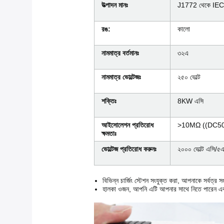
উত্পাদন মানঃ
J1772 থেকে IE
রঙ:
কালো
নামমাত্র বর্তমানঃ
৩২এ
নামমাত্র ভোল্টেজঃ
২৫০ ভোল্ট
শক্তিঃ
8KW এসি
আইসোলেশন প্রতিরোধ
>10MΩ ((DC5
ক্ষমতাঃ
ভোল্টেজ প্রতিরোধ করুনঃ
২০০০ ভোল্ট এসি/৫
বিভিন্ন চার্জিং স্টেশন সংযুক্ত করা, আপনাকে সর্বত্র
হালকা ওজন, আপনি এটি আপনার সাথে নিতে পারেন এব