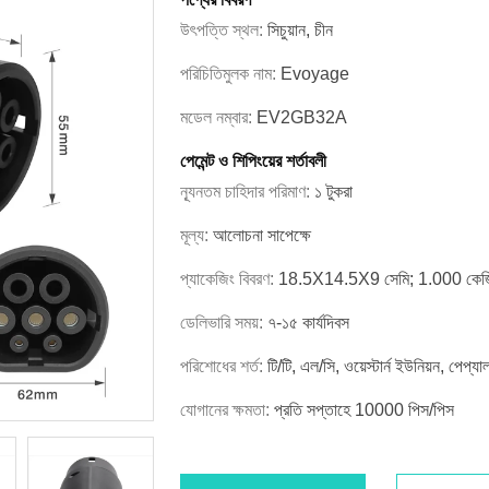
উৎপত্তি স্থল:
সিচুয়ান, চীন
পরিচিতিমুলক নাম:
Evoyage
মডেল নম্বার:
EV2GB32A
পেমেন্ট ও শিপিংয়ের শর্তাবলী
ন্যূনতম চাহিদার পরিমাণ:
১ টুকরা
মূল্য:
আলোচনা সাপেক্ষে
প্যাকেজিং বিবরণ:
18.5X14.5X9 সেমি; 1.000 কেজ
ডেলিভারি সময়:
৭-১৫ কার্যদিবস
পরিশোধের শর্ত:
টি/টি, এল/সি, ওয়েস্টার্ন ইউনিয়ন, পেপ্
যোগানের ক্ষমতা:
প্রতি সপ্তাহে 10000 পিস/পিস