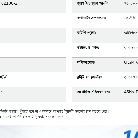
C 62196-2
প্লাগ ইন/প্লাগ আউটঃ
>১০,০০০
অপারেটিং তাপমাত্রাঃ
-৩০°সি~
আইপি গ্রেডঃ
আইপি৫৫
হাউজিং উপাদানঃ
তাপ সংক
অগ্নিসংযোগঃ
UL94 V
00V)
কন্টাক্ট বুশ কন্ডাক্টরঃ
তামার খাদ
এস
সংযোজিত সন্নিবেশ বলঃ
45N< F
 সংশ্লিষ্ট সংযোগ খুঁজতে হবে না এমনভাবে আপনার ট্রামটি সহজেই চার্জ করতে দেয়।
ং যখনই আপনি চান এটি ব্যবহার করতে পারেন।