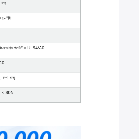
 বার
+৫০°সি
োচনযোগ্য প্লাস্টিক UL94V-0
-0
, রূপা ধাতু
 < 80N