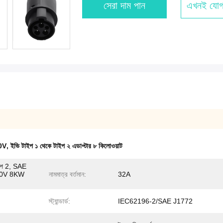
সেরা দাম পান
এখনই যোগ
50V
,
ইভি টাইপ ১ থেকে টাইপ ২ এডাপ্টার ৮ কিলোওয়াট
টাইপ 2, SAE
50V 8KW
নামমাত্র বর্তমান:
32A
স্ট্যান্ডার্ড:
IEC62196-2/SAE J1772