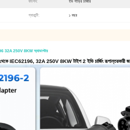
ফাংশন:
ইভ গাড়ির চার্জার
গ্যারান্টি:
১ বছর
2196 32A 250V 8KW অ্যাডাপ্টার
2 থেকে IEC62196, 32A 250V 8KW টাইপ 2 ইভি চার্জিং রূপান্তরকারী জন্য