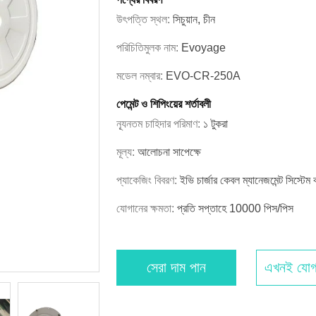
উৎপত্তি স্থল:
সিচুয়ান, চীন
পরিচিতিমুলক নাম:
Evoyage
মডেল নম্বার:
EVO-CR-250A
পেমেন্ট ও শিপিংয়ের শর্তাবলী
ন্যূনতম চাহিদার পরিমাণ:
১ টুকরা
মূল্য:
আলোচনা সাপেক্ষে
প্যাকেজিং বিবরণ:
ইভি চার্জার কেবল ম্যানেজমেন্ট সিস্টেম কর্ড
যোগানের ক্ষমতা:
প্রতি সপ্তাহে 10000 পিস/পিস
সেরা দাম পান
এখনই যোগ