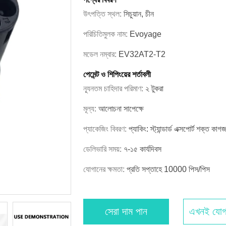
উৎপত্তি স্থল:
সিচুয়ান, চীন
পরিচিতিমুলক নাম:
Evoyage
মডেল নম্বার:
EV32AT2-T2
পেমেন্ট ও শিপিংয়ের শর্তাবলী
ন্যূনতম চাহিদার পরিমাণ:
২ টুকরা
মূল্য:
আলোচনা সাপেক্ষে
প্যাকেজিং বিবরণ:
প্যাকিং: স্ট্যান্ডার্ড এক্সপোর্ট শক্ত কাগজ
ডেলিভারি সময়:
৭-১৫ কার্যদিবস
যোগানের ক্ষমতা:
প্রতি সপ্তাহে 10000 পিস/পিস
সেরা দাম পান
এখনই যোগ