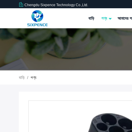
Chengdu Sixpence Technology Co.,Ltd.
বাড়ি
পণ্য
আমাদের সম
বাড়ি
/
পণ্য