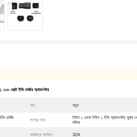
র
,
২৩০ ভোল্ট ইভি চার্জার অ্যাডাপ্টার
শর্ত:
নতুন
ইভি চার্জিং
টাইপ ২ থেকে টাইপ ২ ইভি অ্যাডাপ্টার পুরুষ থ
পণ্যের নাম:
মহিলা
নামমাত্র বর্তমান:
32A