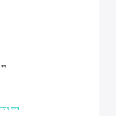
 বাক্স
াযোগ করুন