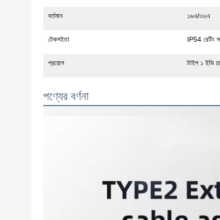
বর্তমান
১৬এ/৩২এ
টেকসইতা
IP54 রেটিং সহ,
প্রয়োগ
টাইপ ১ ইভি চার
পণ্যের বর্ণনা