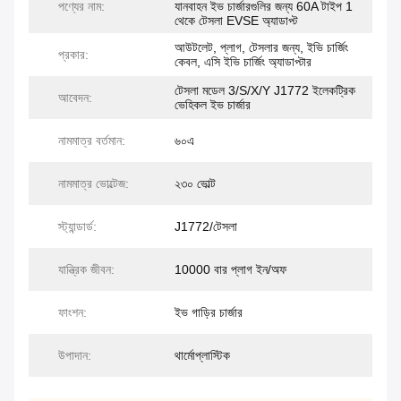
পণ্যের নাম:
যানবাহন ইভ চার্জারগুলির জন্য 60A টাইপ 1
থেকে টেসলা EVSE অ্যাডাপ্ট
আউটলেট, প্লাগ, টেসলার জন্য, ইভি চার্জিং
প্রকার:
কেবল, এসি ইভি চার্জিং অ্যাডাপ্টার
টেসলা মডেল 3/S/X/Y J1772 ইলেকট্রিক
আবেদন:
ভেহিকল ইভ চার্জার
নামমাত্র বর্তমান:
৬০এ
নামমাত্র ভোল্টেজ:
২৩০ ভোল্ট
স্ট্যান্ডার্ড:
J1772/টেসলা
যান্ত্রিক জীবন:
10000 বার প্লাগ ইন/অফ
ফাংশন:
ইভ গাড়ির চার্জার
উপাদান:
থার্মোপ্লাস্টিক