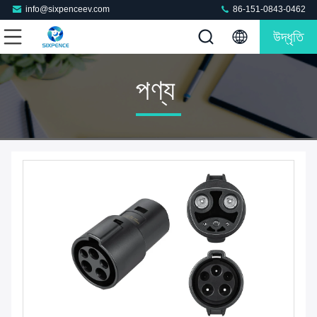
info@sixpenceev.com
86-151-0843-0462
উদ্ধৃতি
পণ্য