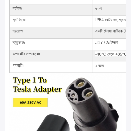
বর্তমানঃ
৬০এ
স্থায়িত্বঃ
IP54 রেটিং সহ, অ্যাডাপ্টা
প্রয়োগঃ
একটি টেলসা গাড়িকে J1772 
স্ট্যান্ডার্ডঃ
J1772/টেসলা
অপারেটিং তাপমাত্রাঃ
-40°C থেকে +85°C
গ্যারান্টিঃ
১ বছর