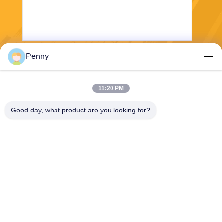
Penny
পাঠান
11:20 PM
Good day, what product are you looking for?
Chengdu Sixpence Technology Co.,Ltd.
info@sixpenceev.com
86-151-0843-0462
রুম ১১১১, ১১ তলা, ইউনিট ১, বিল্ডিং ২,
৭৭৭ জিনটং এভিনিউ, হাই-টেক জেলা,
চেংদু, সিচুয়ান, চীন।