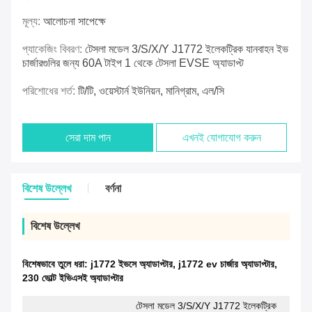
মূল্য:
আলোচনা সাপেক্ষে
প্যাকেজিং বিবরণ:
টেসলা মডেল 3/S/X/Y J1772 ইলেকট্রিক যানবাহন ইভ
চার্জারগুলির জন্য 60A টাইপ 1 থেকে টেসলা EVSE অ্যাডাপ্ট
পরিশোধের শর্ত:
টি/টি, ওয়েস্টার্ন ইউনিয়ন, মানিগ্রাম, এল/সি
সেরা দাম পান
এখনই যোগাযোগ করুন
বিশেষ উল্লেখ
বর্ণনা
বিশেষ উল্লেখ
বিশেষভাবে তুলে ধরা:
j1772 ইভসে অ্যাডাপ্টার
,
j1772 ev চার্জার অ্যাডাপ্টার
,
230 ভোল্ট ইভিএসই অ্যাডাপ্টার
টেসলা মডেল 3/S/X/Y J1772 ইলেকট্রিক