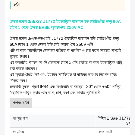
বর্ণনা
টেসলা মডেল 3/S/X/Y J1772 ইলেকট্রিক যানবাহন ইভ চার্জারগুলির জন্য 60A
টাইপ 1 থেকে টেসলা EVSE অ্যাডাপ্টার 250V AC
টেসলা মডেল 3/এস/এক্স/ওয়াই J1772 বৈদ্যুতিক যানবাহন ইভি চার্জারগুলির জন্য
60A টাইপ 1 থেকে টেসলা ইভিএসই অ্যাডাপ্টার 250V এসি
এটি আপনার আমেরিকান টেসলাকে বাড়িতে বা পাবলিক এ চার্জ করার সবচেয়ে সাশ্রয়ী
মূল্যের উপায়।
এই কনভার্টার থাকলে আপনি যেকোনো টাইপ ১ এসি চার্জারে আপনার ইলেকট্রিক গাড়ি
চার্জ করতে পারবেন।
এই অ্যাডাপ্টারটি সিই এবং টিইউভি সার্টিফাইড যা বাইরের জায়গায় নিরাপদ চার্জিং
নিশ্চিত করে।
জলরোধী সুরক্ষা শ্রেণি IP44 এবং অপারেটিং তাপমাত্রা -30° থেকে +50° পর্যন্ত,
বৈদ্যুতিক গাড়ির অ্যাডাপ্টার তাপ, চাপ, ঘর্ষণ এবং আঘাত প্রতিরোধী।
পণ্যের বর্ণনা
পণ্যের নামঃ
টাইপ 1 Sae J1772 থেকে 
3/এস/
ভোল্টেজঃ
২৩০ ভোল্ট