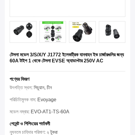
টেসলা মডেল 3/S/X/Y J1772 ইলেকট্রিক যানবাহন ইভ চার্জারগুলির জন্য
60A টাইপ 1 থেকে টেসলা EVSE অ্যাডাপ্টার 250V AC
পণ্যের বিবরণ
উৎপত্তি স্থল:
সিচুয়ান, চীন
পরিচিতিমুলক নাম:
Evoyage
মডেল নম্বার:
EVO-AT1-TS-60A
পেমেন্ট ও শিপিংয়ের শর্তাবলী
ন্যূনতম চাহিদার পরিমাণ:
২ টুকরা