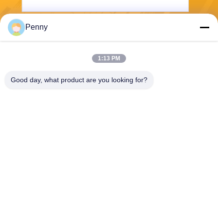
Penny
পাঠান
1:13 PM
Good day, what product are you looking for?
Chengdu Sixpence Technology Co.,Ltd.
info@sixpenceev.com
86-151-0843-0462
রুম ১১১১, ১১ তলা, ইউনিট ১, বিল্ডিং ২,
৭৭৭ জিনটং এভিনিউ, হাই-টেক জেলা,
চেংদু, সিচুয়ান, চীন।