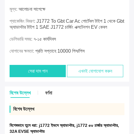
মূল্য:
আলোচনা সাপেক্ষে
প্যাকেজিং বিবরণ:
J1772 To Gbt Car Ac পোর্টেবল টাইপ 1 থেকে Gbt
অ্যাডাপ্টার টাইপ 1 SAE J1772 চার্জিং এক্সটেনশন EV কেবল
ডেলিভারি সময়:
৭-১৫ কার্যদিবস
যোগানের ক্ষমতা:
প্রতি সপ্তাহে 10000 পিস/পিস
সেরা দাম পান
এখনই যোগাযোগ করুন
বিশেষ উল্লেখ
বর্ণনা
বিশেষ উল্লেখ
বিশেষভাবে তুলে ধরা:
j1772 ইভসে অ্যাডাপ্টার
,
j1772 ev চার্জার অ্যাডাপ্টার
,
32A EVSE অ্যাডাপ্টার