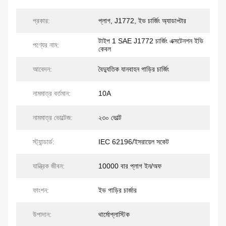
প্রকার:
প্লাগ, J1772, ইভ চার্জিং অ্যাডাপ্টার
টাইপ 1 SAE J1772 চার্জিং এক্সটেনশন ইভি
পণ্যের নাম:
কেবল
আবেদন:
বৈদ্যুতিক যানবাহন গাড়ির চার্জিং
নামমাত্র বর্তমান:
10A
নামমাত্র ভোল্টেজ:
২৩০ ভোল্ট
স্ট্যান্ডার্ড:
IEC 62196/ইসরায়েল সকেট
যান্ত্রিক জীবন:
10000 বার প্লাগ ইন/অফ
ফাংশন:
ইভ গাড়ির চার্জার
উপাদান:
থার্মোপ্লাস্টিক