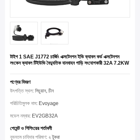
টাইপ 1 SAE J1772 চার্জিং এক্সটেনশন ইভি ক্যাবল কর্ড এক্সটেনশন
লংকেন ক্যাবল টিইউভি বৈদ্যুতিক যানবাহন গাড়ি সংযোগকারী 32A 7.2KW
পণ্যের বিবরণ
উৎপত্তি স্থল:
সিচুয়ান, চীন
পরিচিতিমুলক নাম:
Evoyage
মডেল নম্বার:
EV2GB32A
পেমেন্ট ও শিপিংয়ের শর্তাবলী
ন্যূনতম চাহিদার পরিমাণ:
২ টুকরা