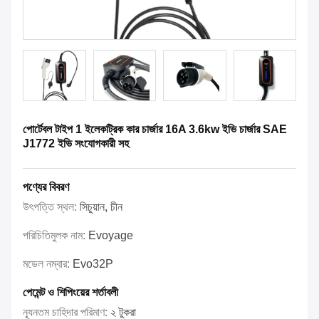
পোর্টেবল টাইপ 1 ইলেকট্রিক কার চার্জার 16A 3.6kw ইভি চার্জার SAE
J1772 ইভি সংযোগকারী সহ
পণ্যের বিবরণ
উৎপত্তি স্থল:
সিচুয়ান, চীন
পরিচিতিমুলক নাম:
Evoyage
মডেল নম্বার:
Evo32P
পেমেন্ট ও শিপিংয়ের শর্তাবলী
ন্যূনতম চাহিদার পরিমাণ:
২ টুকরা