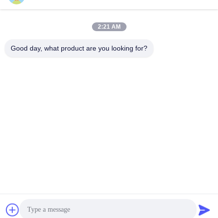
পাঠান
2:21 AM
Good day, what product are you looking for?
Chengdu Sixpence Technology Co.,Ltd.
info@sixpenceev.com
86-151-0843-0462
রুম ১১১১, ১১ তলা, ইউনিট ১, বিল্ডিং ২,
৭৭৭ জিনটং এভিনিউ, হাই-টেক জেলা,
চেংদু, সিচুয়ান, চীন।
চীন ভালো মানের হোম ইভি চার্জিং স্টেশন সরবরাহকারী। কপিরাইট © 2026 electricvehicle-
charging.com সমস্ত অধিকার সংরক্ষিত।