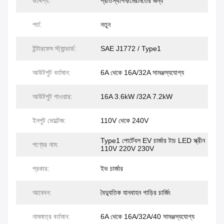
উদ্দেশ্য:
প্রতিস্থাপন/মেরামতের জন্য
শর্ত:
নতুন
ইন্টারফেস স্ট্যান্ডার্ড:
SAE J1772 / Type1
আউটপুট বর্তমান:
6A থেকে 16A/32A সামঞ্জস্যযোগ্য
আউটপুট পাওয়ার:
16A 3.6kW /32A 7.2kW
ইনপুট ভোল্টেজ:
110V থেকে 240V
Type1 পোর্টেবল EV চার্জার টাচ LED স্ক্রীন
পণ্যের নাম:
110V 220V 230V
প্রকার:
ইভ চার্জার
আবেদন:
বৈদ্যুতিক যানবাহন গাড়ির চার্জিং
নামমাত্র বর্তমান:
6A থেকে 16A/32A/40 সামঞ্জস্যযোগ্য