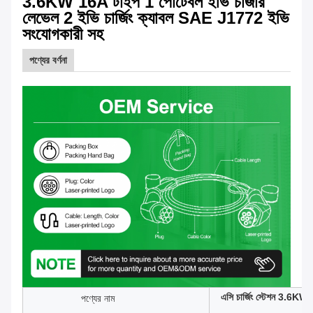
3.6KW 16A টাইপ 1 পোর্টেবল ইভি চার্জার
লেভেল 2 ইভি চার্জিং ক্যাবল SAE J1772 ইভি
সংযোগকারী সহ
পণ্যের বর্ণনা
এসি চার্জিং স্টেশন 3.6KW 
পণ্যের নাম
পোর