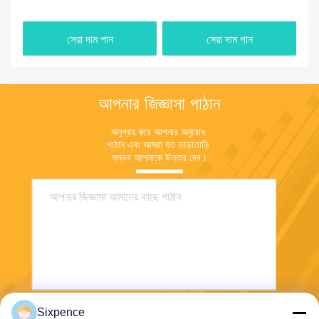
গ
দিয়ে নিয়মিত
চার্জিং পিল J1772 প্লাগ সহ
পোর
OCPP
সেরা দাম পান
সেরা দাম পান
আপনার জিজ্ঞাসা পাঠান
অনুগ্রহ করে আপনার অনুরোধ 
পাঠান এবং আমরা যত তাড়াতাড়ি 
সম্ভব আপনাকে উত্তর দেব।
Sixpence